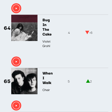
Bug
In
64
The
4
-6
Cake
Violet
Grohl
When
I
65
5
2
Walk
Chair