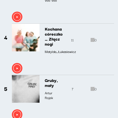
Kochana
córeczko
4
_ Złącz
11
0
nogi
Matylda_Łukasiewicz
Gruby,
mały
5
7
0
Artur
Rojek