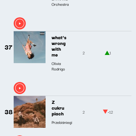
Orchestra
what’s
wrong
37
with
2
1
me
Olivia
Rodrigo
Z
cukru
38
2
-12
piach
Przebiśniegi