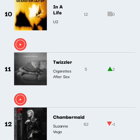
In A
10
Life
12
0
U2
Twizzler
11
5
2
Cigarettes
After Sex
Chambermaid
12
62
-1
Suzanne
Vega