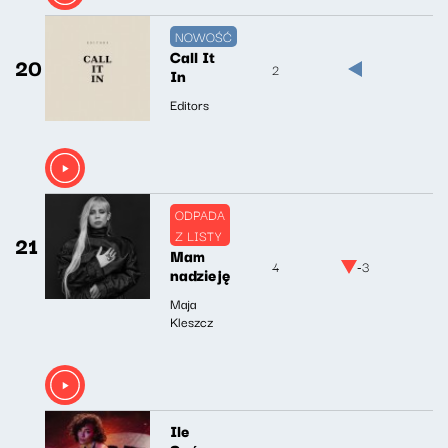
NOWOŚĆ
Call It
20
2
In
Editors
ODPADA
Z LISTY
21
Mam
4
-3
nadzieję
Maja
Kleszcz
Ile