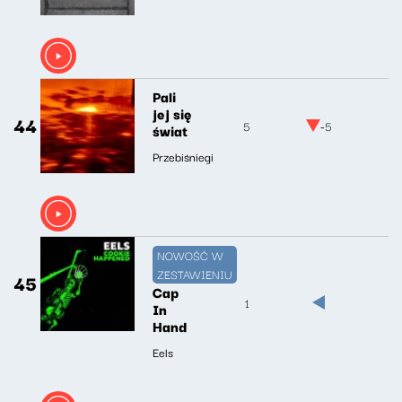
Pali
jej się
44
5
-5
świat
Przebiśniegi
NOWOŚĆ W
ZESTAWIENIU
45
Cap
1
In
Hand
Eels