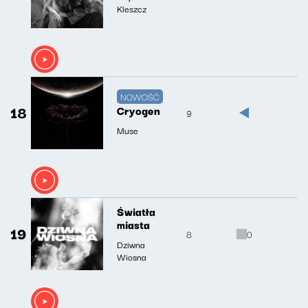
Kleszcz
NOWOŚĆ
18
Cryogen
9
Muse
Światła
miasta
19
8
0
Dziwna
Wiosna