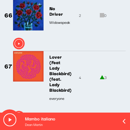
No
66
Driver
2
0
Widowspeak
Lover
(Feat
67
Lady
Blackbird)
4
3
(feat.
Lady
Blackbird)
everyone
Mambo italiano
Dean Martin
See