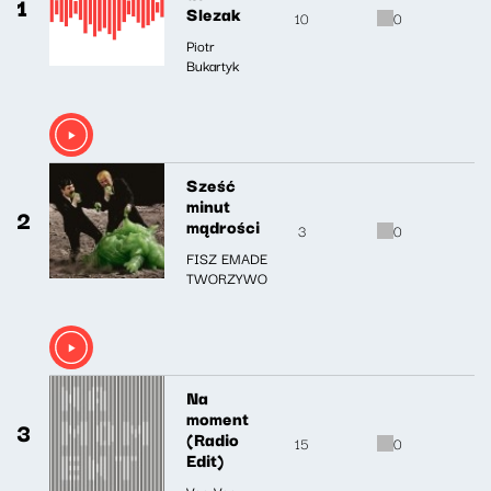
1
Slezak
10
0
Piotr
Bukartyk
Sześć
minut
2
mądrości
3
0
FISZ EMADE
TWORZYWO
Na
moment
3
(Radio
15
0
Edit)
Voo Voo