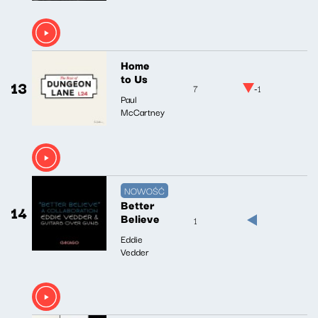
Home
to Us
13
7
-1
Paul
McCartney
NOWOŚĆ
Better
14
Believe
1
Eddie
Vedder