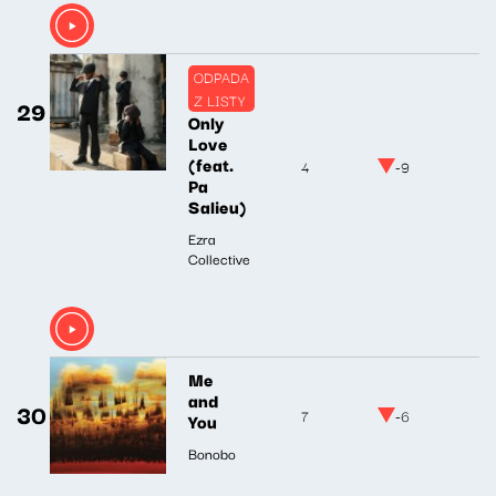
ODPADA
Z LISTY
29
Only
Love
(feat.
4
-9
Pa
Salieu)
Ezra
Collective
Me
and
30
7
-6
You
Bonobo