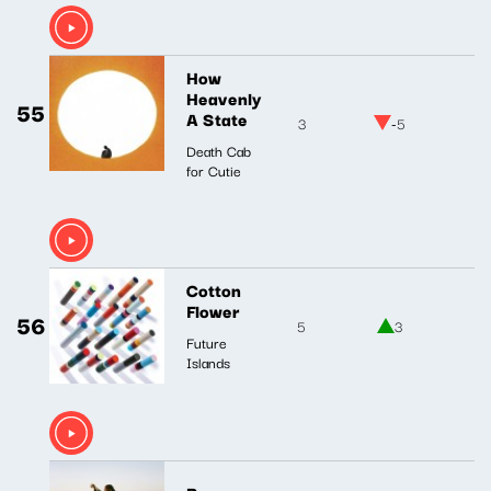
How
Heavenly
55
A State
3
-5
Death Cab
for Cutie
Cotton
Flower
56
5
3
Future
Islands