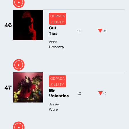
ODPADA
Z LISTY
46
Cut
10
-11
Ties
Anne
Hathaway
ODPADA
Z LISTY
47
Mr
10
-4
Valentine
Jessie
Ware