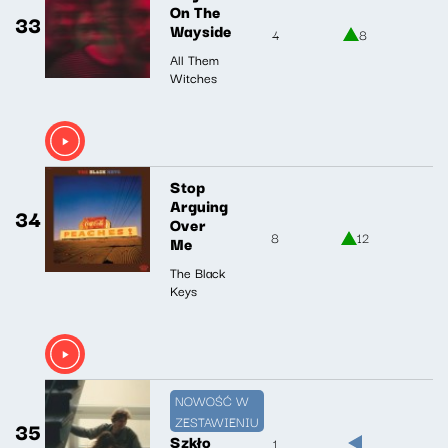
On The
33
Wayside
4
8
All Them
Witches
Stop
Arguing
34
Over
8
12
Me
The Black
Keys
NOWOŚĆ W
ZESTAWIENIU
35
Szkło
1