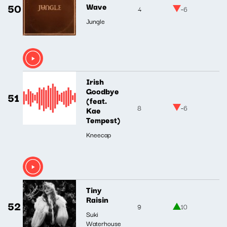
50
Wave
4
-6
Jungle
Irish
Goodbye
51
(feat.
8
-6
Kae
Tempest)
Kneecap
Tiny
Raisin
52
9
10
Suki
Waterhouse