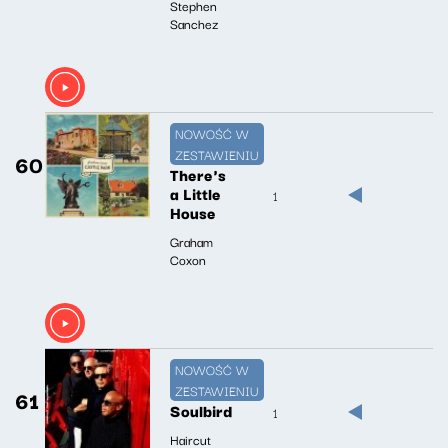
Stephen
Sanchez
NOWOŚĆ W
ZESTAWIENIU
60
There's
a Little
1
House
Graham
Coxon
NOWOŚĆ W
ZESTAWIENIU
61
Soulbird
1
Haircut