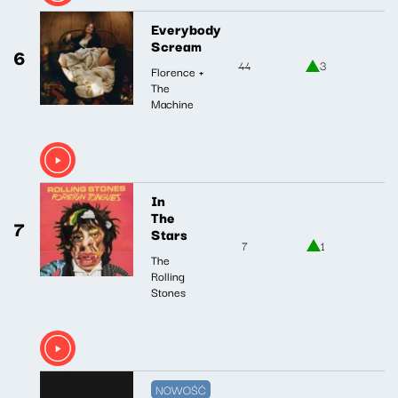
Everybody
Scream
6
44
3
Florence +
The
Machine
In
The
7
Stars
7
1
The
Rolling
Stones
NOWOŚĆ