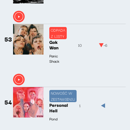
ODPADA
Z LISTY
53
Gok
10
-6
Wan
Panic
Shack
NOWOŚĆ W
ZESTAWIENIU
54
Personal
1
Hell
Pond