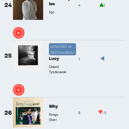
24
las
4
1
Igo
NOWOŚĆ W
ZESTAWIENIU
25
Lucy
1
Dawid
Tyszkowski
Why
26
9
-5
Ringo
Starr