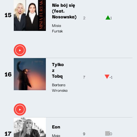
Nie bój się
(feat.
15
Nosowska)
2
1
Misia
Furtak
Tylko
z
16
Tobą
7
-1
Barbara
Wronska
Eon
17
9
0
Maja