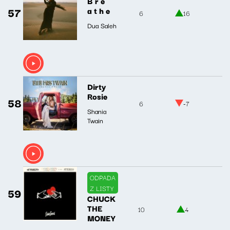
B r e
57
a t h e
6
16
Dua Saleh
Dirty
Rosie
58
6
-7
Shania
Twain
ODPADA
Z LISTY
59
CHUCK
THE
10
4
MONEY