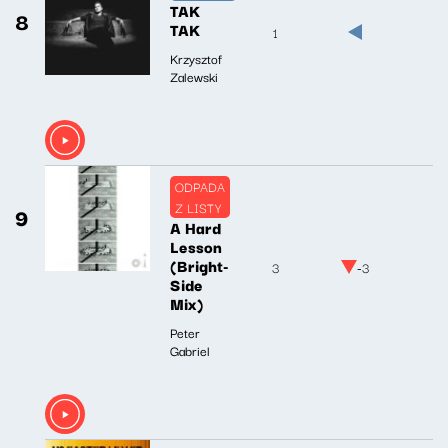
TAK
8
TAK
1
Krzysztof
Zalewski
ODPADA
Z LISTY
9
A Hard
Lesson
(Bright-
3
-3
Side
Mix)
Peter
Gabriel