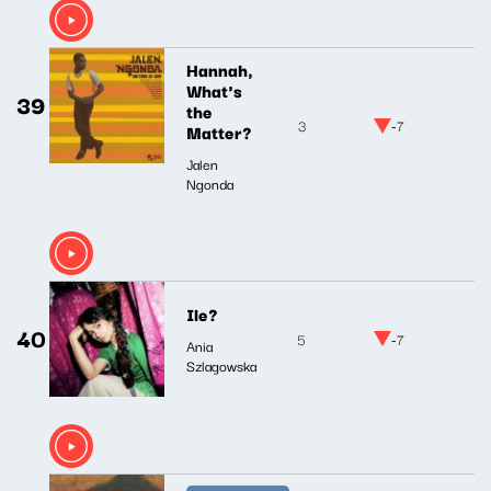
Hannah,
What's
39
the
3
-7
Matter?
Jalen
Ngonda
Ile?
40
5
-7
Ania
Szlagowska