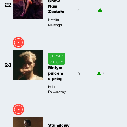
Snów
22
Nam
7
1
Zostało
Natalia
Muianga
ODPADA
Z LISTY
23
Małym
palcem
10
14
o próg
Kuba
Folwarczny
Stumilowy