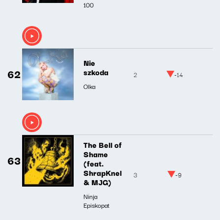
100
Nie
62
szkoda
2
-14
Olka
The Bell of
Shame
63
(feat.
ShrapKnel
3
-9
& MJG)
Ninja
Episkopat