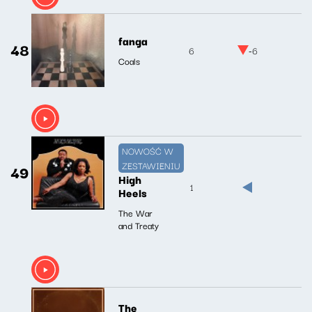
fanga
48
6
-6
Coals
NOWOŚĆ W
ZESTAWIENIU
49
High
1
Heels
The War
and Treaty
The