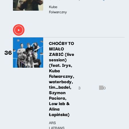
Kuba
Folwarczny
CHOĆBY TO
MIAŁO
36
ZABIĆ (live
session)
(feat. Irys,
Kuba
Folwarczny,
waterbody,
tim_badel,
3
0
Szymon
Paciora,
Low lab &
Alina
Łapińska)
ARS
LATRANS