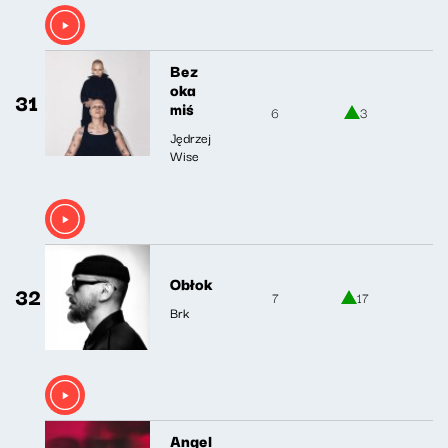
Bez
oka
31
miś
6
3
Jędrzej
Wise
Obłok
32
7
17
Brk
Angel