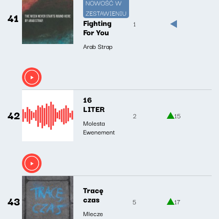
NOWOŚĆ W
ZESTAWIENIU
41
Fighting
1
For You
Arab Strap
16
LITER
42
2
15
Molesta
Ewenement
Tracę
43
czas
5
17
Mlecze