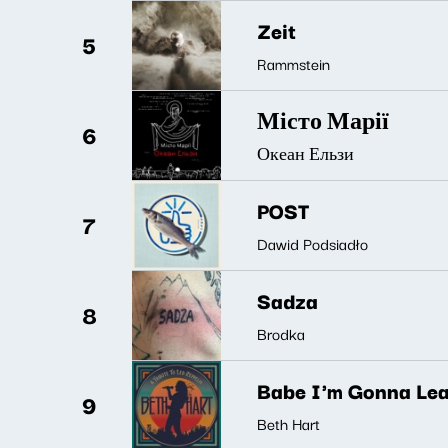
Zeit
5
Rammstein
Місто Марії
6
Океан Ельзи
POST
7
Dawid Podsiadło
Sadza
8
Brodka
Babe I'm Gonna Lea
9
Beth Hart