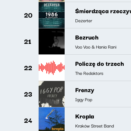
Śmierdząca rzeczy
20
Dezerter
Bezruch
21
Voo Voo & Hania Rani
Policzę do trzech
22
The Redaktors
Frenzy
23
Iggy Pop
Kropla
24
Kraków Street Band