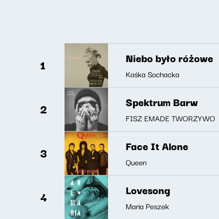
Niebo było różowe
1
Kaśka Sochacka
Spektrum Barw
2
FISZ EMADE TWORZYWO
Face It Alone
3
Queen
Lovesong
4
Maria Peszek