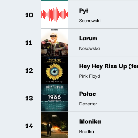
Pył
10
Sosnowski
Larum
11
Nosowska
Hey Hey Rise Up (f
12
Pink Floyd
Pałac
13
Dezerter
Monika
14
Brodka