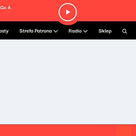
Fernando (From "Mamma Mia! Here We Go Again")
asty
Strefa Patrona
Radio
Sklep