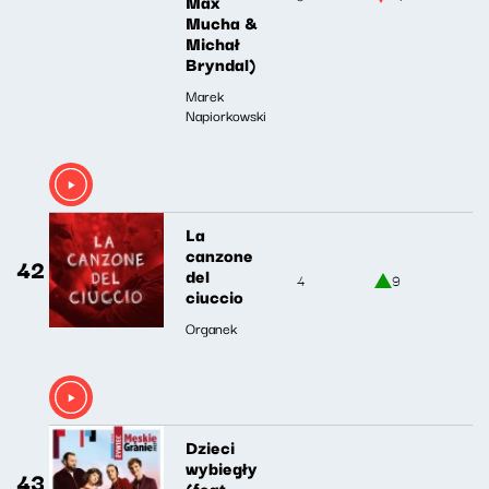
Max
Mucha &
Michał
Bryndal)
Marek
Napiorkowski
La
canzone
42
del
4
9
ciuccio
Organek
Dzieci
wybiegły
43
(feat.