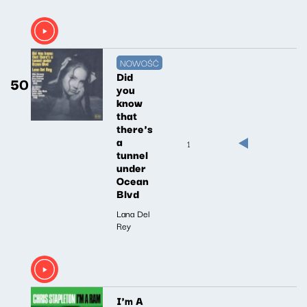
NOWOŚĆ
Did
50
you
know
that
there's
a
1
tunnel
under
Ocean
Blvd
Lana Del
Rey
I'm A