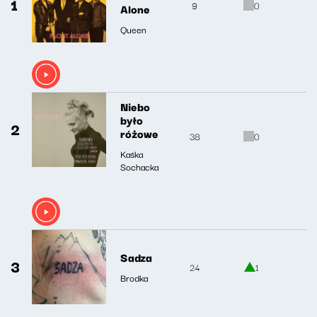
1
9
0
Alone
Queen
Niebo
było
2
różowe
38
0
Kaśka
Sochacka
Sadza
3
24
1
Brodka