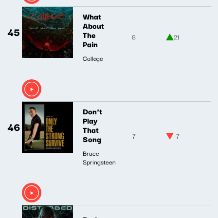
What
About
45
The
8
21
Pain
Collage
Don't
Play
46
That
7
-7
Song
Bruce
Springsteen