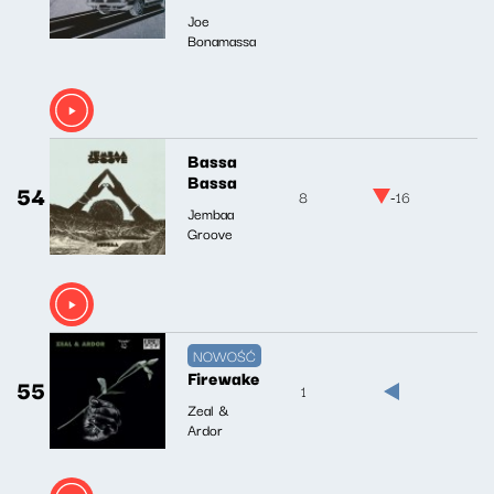
Joe
Bonamassa
Bassa
Bassa
54
8
-16
Jembaa
Groove
NOWOŚĆ
Firewake
55
1
Zeal &
Ardor