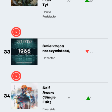
Ty!
Dawid
Podsiadło
Śmierdząca
33
rzeczywistość
14
-8
Dezerter
Self-
Aware
34
(Single
2
1
Edit)
Riverside