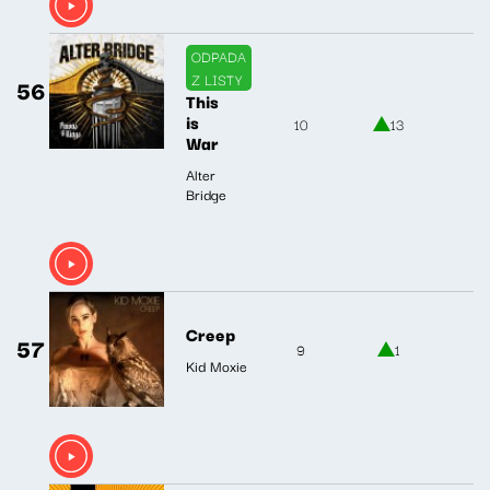
ODPADA
Z LISTY
56
This
is
10
13
War
Alter
Bridge
Creep
57
9
1
Kid Moxie