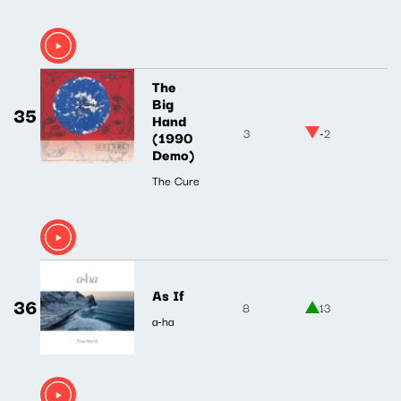
The
Big
35
Hand
3
-2
(1990
Demo)
The Cure
As If
36
8
13
a-ha