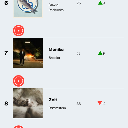
6
25
9
Dawid
Podsiadło
Monika
7
11
9
Brodka
Zeit
8
38
-2
Rammstein