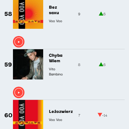
Bez
58
saxu
9
6
Voo Voo
Chyba
Wiem
59
8
6
Vito
Bambino
Leżozwierz
60
7
-14
Voo Voo