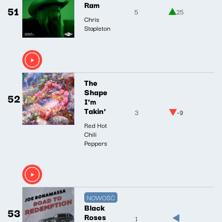
Ram
51
5
25
Chris
Stapleton
The
Shape
52
I'm
Takin'
3
-9
Red Hot
Chili
Peppers
NOWOŚĆ
Black
53
Roses
1