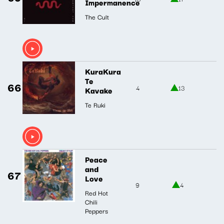
Impermanence
The Cult
KuraKura
Te
66
4
13
Kavake
Te Ruki
Peace
and
67
Love
9
4
Red Hot
Chili
Peppers