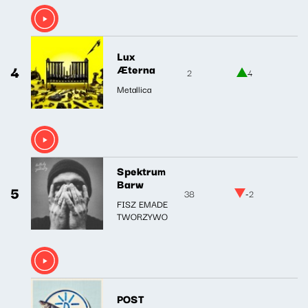
Lux
4
Æterna
2
4
Metallica
Spektrum
Barw
5
38
-2
FISZ EMADE
TWORZYWO
POST