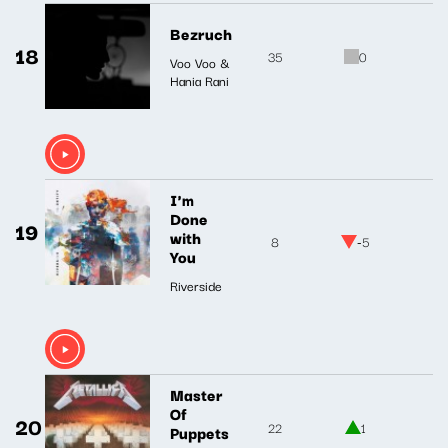
Bezruch
18
35
0
Voo Voo &
Hania Rani
I'm
Done
19
with
8
-5
You
Riverside
Master
Of
20
22
1
Puppets