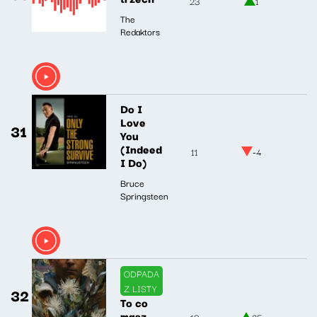
23
1
The
Redaktors
Do I
Love
31
You
(Indeed
11
-4
I Do)
Bruce
Springsteen
ODPADA
Z LISTY
32
To co
masz
10
25