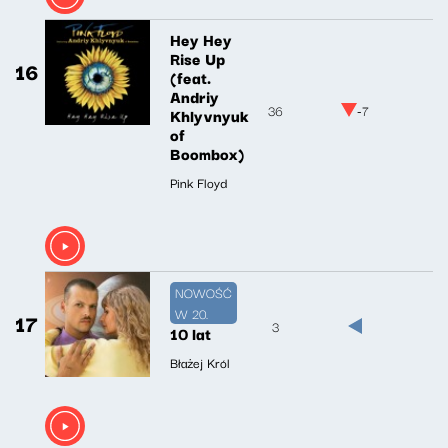
Hey Hey
Rise Up
16
(feat.
Andriy
36
-7
Khlyvnyuk
of
Boombox)
Pink Floyd
NOWOŚĆ
W 20.
17
3
10 lat
Błażej Król