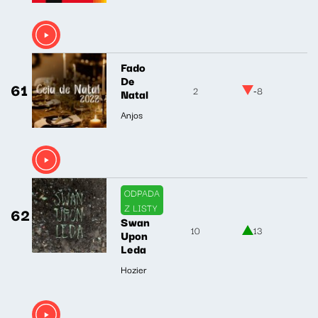
Fado
De
61
2
-8
Natal
Anjos
ODPADA
Z LISTY
62
Swan
10
13
Upon
Leda
Hozier