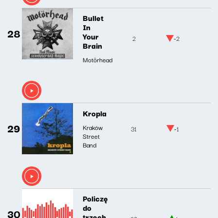
Bullet
In
28
Your
2
-2
Brain
Motörhead
Kropla
29
Kraków
31
-1
Street
Band
Policzę
do
30
trzech