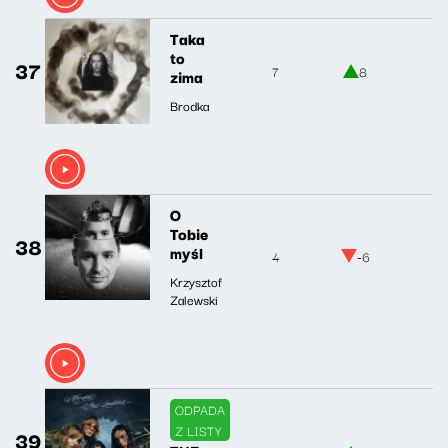
Taka
to
37
7
8
zima
Brodka
O
Tobie
38
myśl
4
-6
Krzysztof
Zalewski
ODPADA
Z LISTY
39