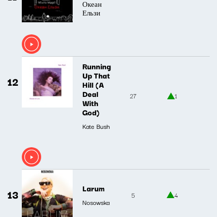
Океан
Ельзи
Running
Up That
12
Hill (A
Deal
27
1
With
God)
Kate Bush
Larum
13
5
4
Nosowska