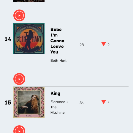
Babe
I'm
14
Gonna
28
-2
Leave
You
Beth Hart
King
15
Florence +
34
-4
The
Machine