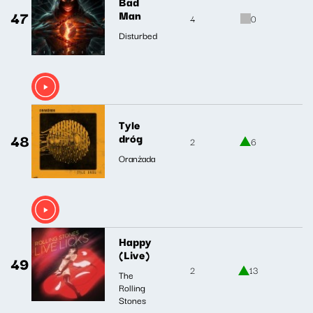
Bad
47
Man
4
0
Disturbed
Tyle
48
dróg
2
6
Oranżada
Happy
(Live)
49
2
13
The
Rolling
Stones