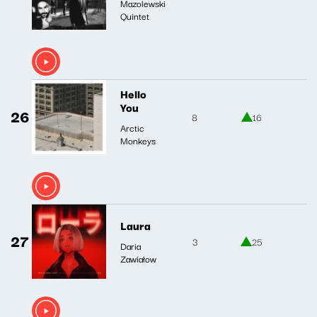
Mazolewski
Quintet
Hello
You
26
8
16
Arctic
Monkeys
Laura
27
3
25
Daria
Zawiałow