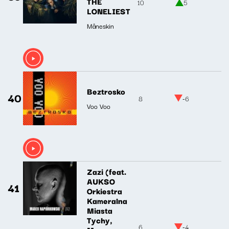
THE
10
5
LONELIEST
Måneskin
Beztrosko
40
8
-6
Voo Voo
Zazi (feat.
AUKSO
41
Orkiestra
Kameralna
Miasta
Tychy,
6
-4