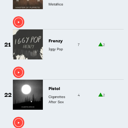
Metallica
Frenzy
21
7
2
Iggy Pop
Pistol
22
4
2
Cigarettes
After Sex