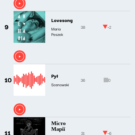
Lovesong
9
38
-2
Maria
Peszek
Pył
10
36
0
Sosnowski
Місто
Марії
11
31
-6