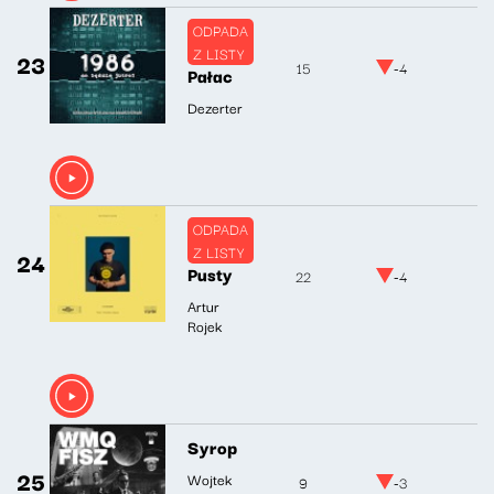
ODPADA
Z LISTY
23
15
-4
Pałac
Dezerter
ODPADA
Z LISTY
24
Pusty
22
-4
Artur
Rojek
Syrop
25
Wojtek
9
-3