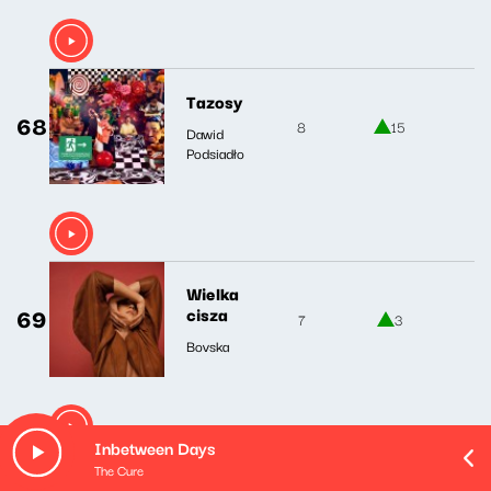
Tazosy
68
8
15
Dawid
Podsiadło
Wielka
69
cisza
7
3
Bovska
Inbetween Days
The Cure
Nie