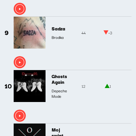
Sadza
9
44
-3
Brodka
Ghosts
Again
10
12
1
Depeche
Mode
Moj
swiat