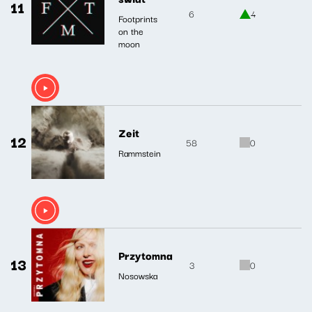
11
6
4
Footprints
on the
moon
Zeit
12
58
0
Rammstein
Przytomna
13
3
0
Nosowska