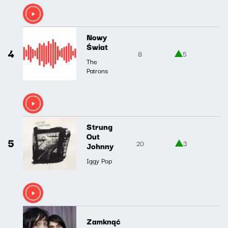
Nowy
Świat
4
8
5
The
Patrons
Strung
Out
5
20
3
Johnny
Iggy Pop
Zamknąć