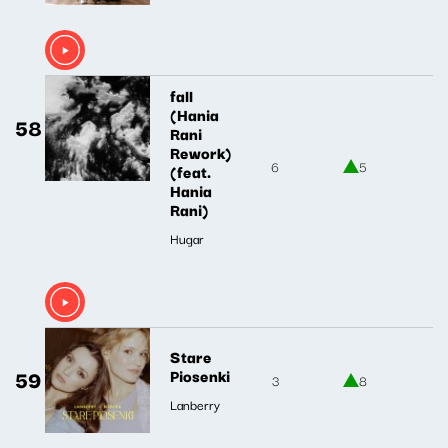
fall
(Hania
58
Rani
Rework)
6
5
(feat.
Hania
Rani)
Hugar
Stare
59
Piosenki
3
8
Lanberry