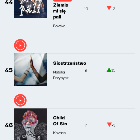
44
Ziemia
10
-3
mi się
pali
Bovska
Siostrzeństwo
45
9
13
Natalia
Przybysz
Child
46
Of Sin
7
-1
Kovacs