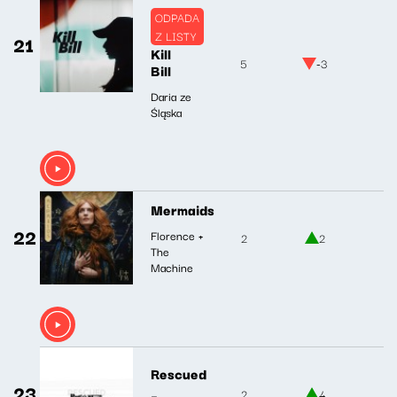
ODPADA
Z LISTY
21
Kill
5
-3
Bill
Daria ze
Śląska
Mermaids
22
Florence +
2
2
The
Machine
Rescued
23
2
4