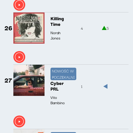
Killing
Time
26
4
5
Norah
Jones
NOWOŚĆ W
POCZEKALNI
27
Cyber
1
PRL
Vito
Bambino