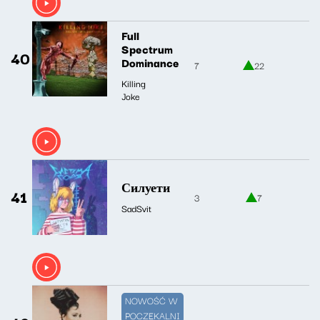
Full
Spectrum
40
Dominance
7
22
Killing
Joke
Силуети
41
3
7
SadSvit
NOWOŚĆ W
POCZEKALNI