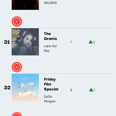
SKUBAS
The
Grants
31
7
11
Lana Del
Rey
Friday
Film
32
Special
9
2
GoGo
Penguin