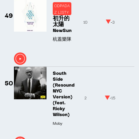
ODPADA
Z LISTY
49
初升的
10
-3
太陽
NewSun
杭蓋樂隊
South
Side
50
(Resound
NYC
Version)
2
-15
(feat.
Ricky
Wilson)
Moby