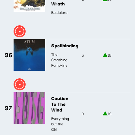
Wrath
Battlelore
Spellbinding
36
The
5
18
Smashing
Pumpkins
Caution
To The
37
Wind
9
19
Everything
but the
Girl