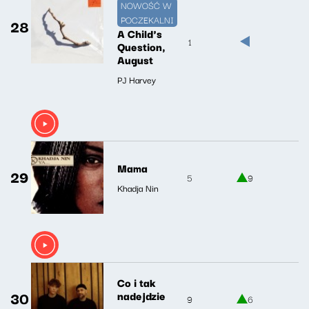
NOWOŚĆ W
POCZEKALNI
28
A Child's
1
Question,
August
PJ Harvey
Mama
29
5
9
Khadja Nin
Co i tak
30
nadejdzie
9
6