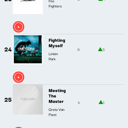
Foo
Fighters
Fighting
Myself
24
6
5
Linkin
Park
Meeting
The
25
Master
4
1
Greta Van
Fleet