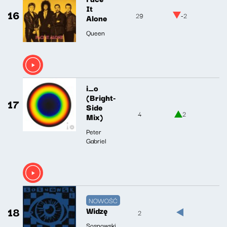
It
16
29
-2
Alone
Queen
i_o
(Bright-
17
Side
4
2
Mix)
Peter
Gabriel
NOWOŚĆ
18
Widzę
2
Sosnowski