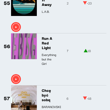
55
2
-23
Away
L.A.B.
Run A
Red
56
Light
7
18
Everything
but the
Girl
Chcę
być
57
6
-18
sobą
BARANOVSKI