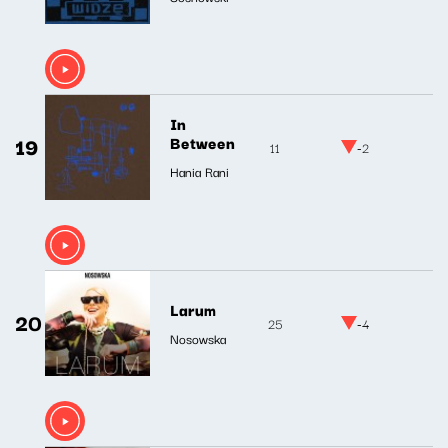
In
19
Between
11
-2
Hania Rani
Larum
20
25
-4
Nosowska