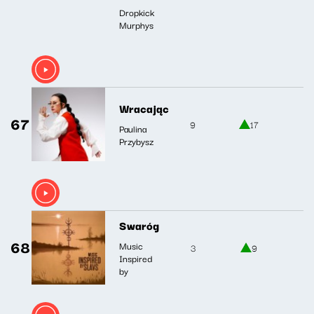
Dropkick
Murphys
Wracając
67
9
17
Paulina
Przybysz
Swaróg
68
Music
3
9
Inspired
by