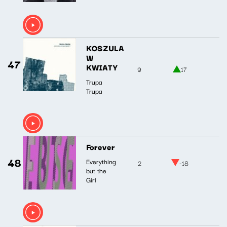
KOSZULA
W
47
KWIATY
9
17
Trupa
Trupa
Forever
48
Everything
2
-18
but the
Girl