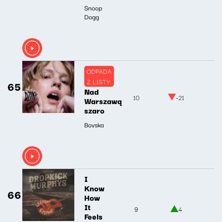
Snoop
Dogg
ODPADA
Z LISTY
65
Nad
10
-21
Warszawą
szaro
Bovska
I
Know
66
How
It
9
4
Feels