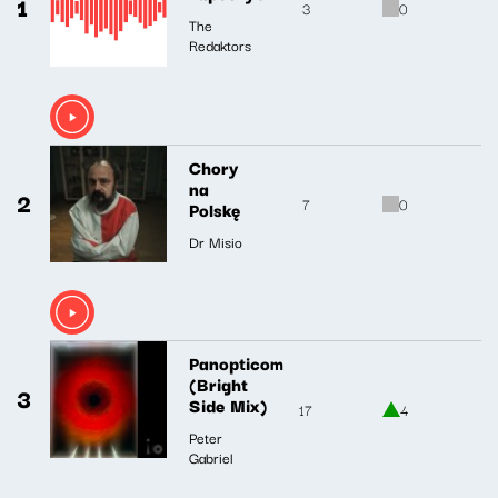
1
3
0
The
Redaktors
Chory
na
2
7
0
Polskę
Dr Misio
Panopticom
(Bright
3
Side Mix)
17
4
Peter
Gabriel