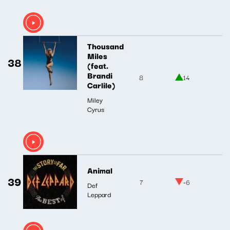
Thousand
Miles
38
(feat.
Brandi
8
14
Carlile)
Miley
Cyrus
Animal
39
7
-6
Def
Leppard