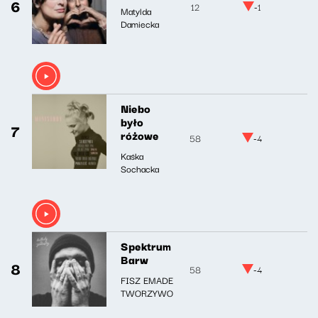
6
12
-1
Matylda
Damiecka
Niebo
było
7
różowe
58
-4
Kaśka
Sochacka
Spektrum
Barw
8
58
-4
FISZ EMADE
TWORZYWO