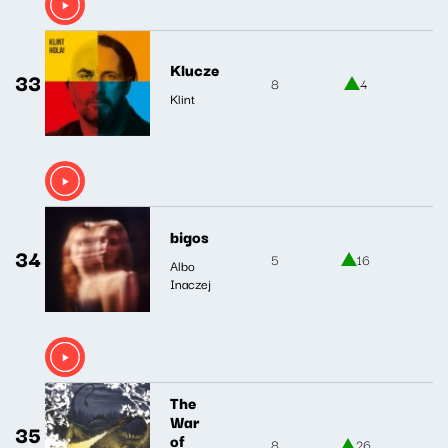
Klucze
33
8
4
Klint
bigos
34
5
16
Albo
Inaczej
The
War
35
of
8
26