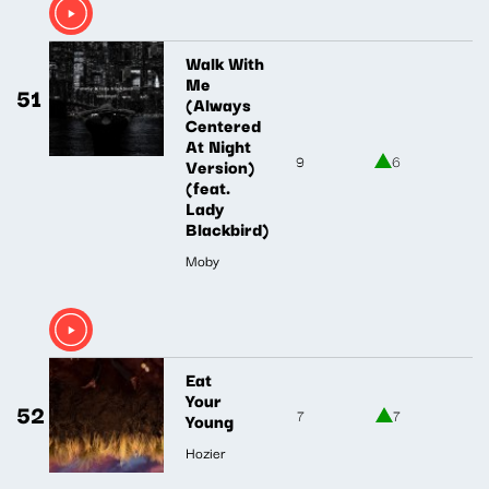
Walk With
Me
51
(Always
Centered
At Night
9
6
Version)
(feat.
Lady
Blackbird)
Moby
Eat
Your
52
7
7
Young
Hozier