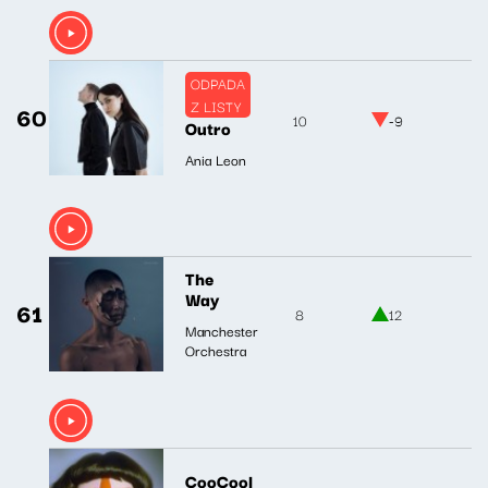
ODPADA
Z LISTY
60
10
-9
Outro
Ania Leon
The
Way
61
8
12
Manchester
Orchestra
CooCool