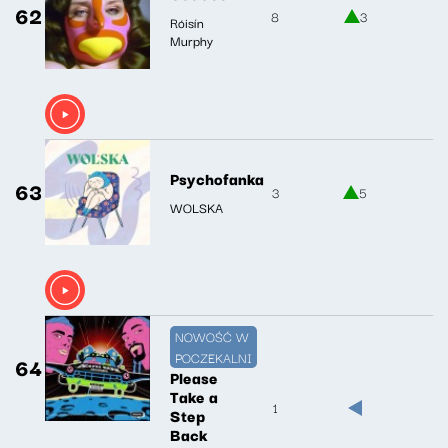
62
8
3
Róisín
Murphy
Psychofanka
63
3
5
WOLSKA
NOWOŚĆ W
POCZEKALNI
64
Please
Take a
1
Step
Back