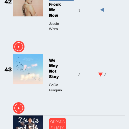
42
Freak
Me
1
Now
Jessie
Ware
We
May
43
Not
3
-3
Stay
GoGo
Penguin
ODPADA
Z LISTY