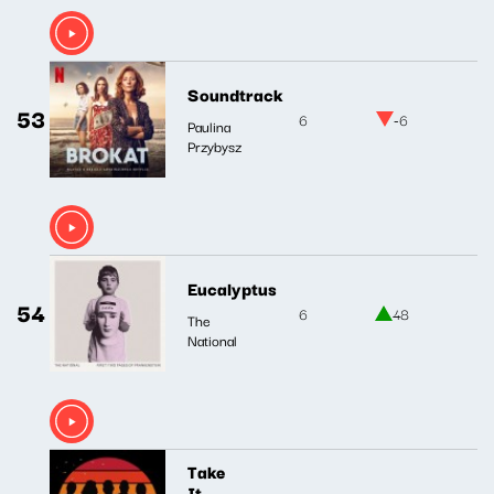
Soundtrack
53
6
-6
Paulina
Przybysz
Eucalyptus
54
6
48
The
National
Take
It