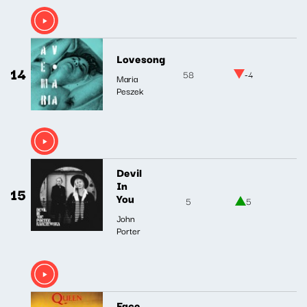
Lovesong
14
58
-4
Maria
Peszek
Devil
In
15
You
5
5
John
Porter
Face