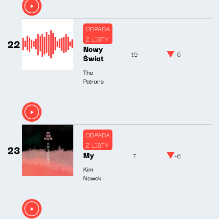
ODPADA
Z LISTY
22
Nowy
19
-6
Świat
The
Patrons
ODPADA
Z LISTY
23
My
7
-6
Kim
Nowak