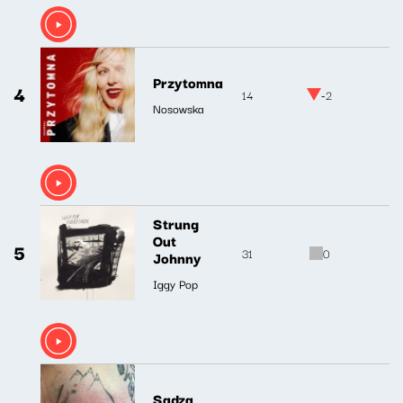
Przytomna
4
14
-2
Nosowska
Strung
Out
5
31
0
Johnny
Iggy Pop
Sadza