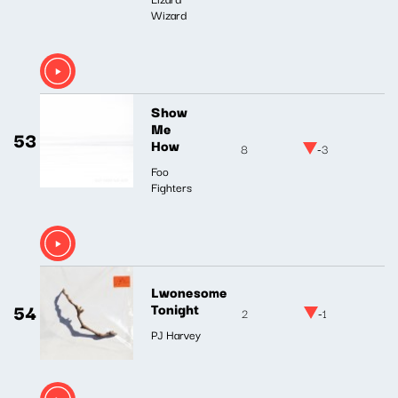
Wizard
Show
Me
53
How
8
-3
Foo
Fighters
Lwonesome
54
Tonight
2
-1
PJ Harvey