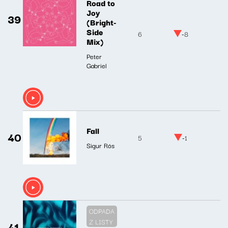
Road to
Joy
39
(Bright-
Side
6
-8
Mix)
Peter
Gabriel
Fall
40
5
-1
Sigur Rós
ODPADA
Z LISTY
41