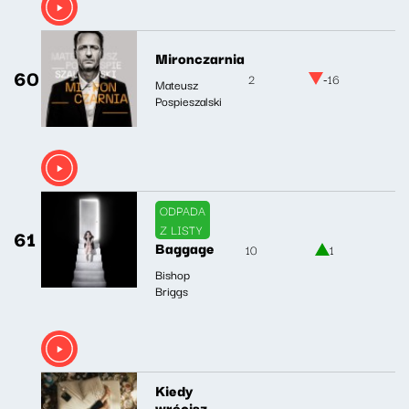
Mironczarnia
60
2
-16
Mateusz
Pospieszalski
ODPADA
Z LISTY
61
Baggage
10
1
Bishop
Briggs
Kiedy
wrócisz