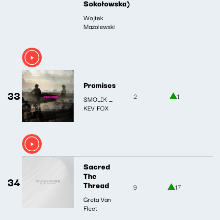
Sokołowska)
Wojtek
Mazolewski
Promises
33
2
1
SMOLIK _
KEV FOX
Sacred
The
34
Thread
9
17
Greta Van
Fleet