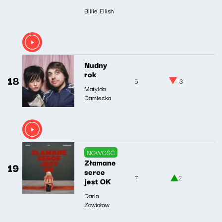
Billie Eilish
Nudny
rok
18
5
-3
Matylda
Damiecka
NOWOŚĆ
Złamane
19
serce
7
2
jest OK
Daria
Zawiałow