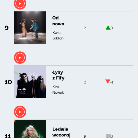
Od
nowa
9
2
9
Kwiat
Jabłoni
Łysy
z Fify
10
2
-1
Kim
Nowak
Ledwie
11
wczoraj
9
0