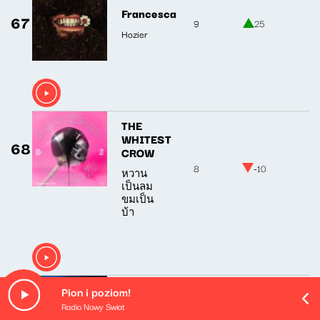
Francesca
67
9
25
Hozier
THE
WHITEST
68
CROW
8
-10
หวาน
เป็นลม
ขมเป็น
บ้า
Pion i poziom!
Vancouver
Radio Nowy Świat
69
Island
5
1