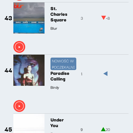
St.
Charles
43
3
-8
Square
Blur
NOWOŚĆ W
POCZEKALNI
44
Paradise
1
Calling
Birdy
Under
You
45
9
20