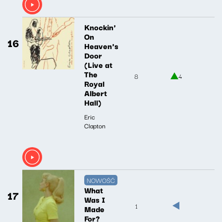
Knockin'
On
16
Heaven's
Door
(Live at
The
8
4
Royal
Albert
Hall)
Eric
Clapton
NOWOŚĆ
What
17
Was I
1
Made
For?