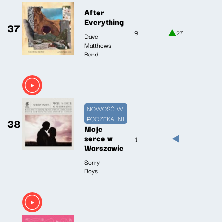
After
Everything
37
9
27
Dave
Matthews
Band
NOWOŚĆ W
POCZEKALNI
38
Moje
serce w
1
Warszawie
Sorry
Boys