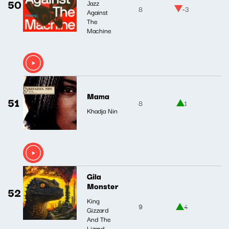
50
Jazz
8
-3
Against
The
Machine
Mama
51
8
1
Khadja Nin
Gila
Monster
52
King
9
4
Gizzard
And The
Lizard