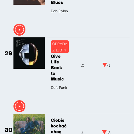
Blues
Bob Dylan
ODPADA
Z LISTY
29
Give
Life
10
-1
Back
to
Music
Daft Punk
Ciebie
kochać
30
chcę
4
-3