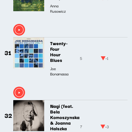
Anna
Rusowicz
Twenty-
Four
31
Hour
5
-1
Blues
Joe
Bonamassa
Nagi (feat.
Bela
32
Komoszynska
& Joanna
7
-3
Halszka