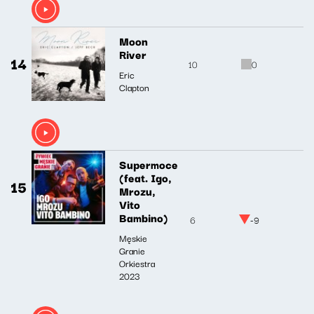
Moon
River
14
10
0
Eric
Clapton
Supermoce
(feat. Igo,
15
Mrozu,
Vito
Bambino)
6
-9
Męskie
Granie
Orkiestra
2023