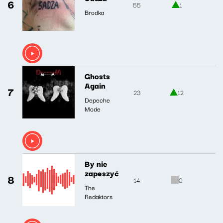
6
55
1
Brodka
Ghosts
Again
7
23
12
Depeche
Mode
By nie
zapeszyć
8
14
0
The
Redaktors