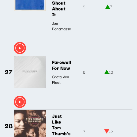
Shout
9
7
About
It
Joe
Bonamassa
Farewell
For Now
27
6
10
Greta Van
Fleet
Just
Like
28
Tom
7
-2
Thumb's