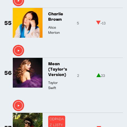
Charlie
Brown
55
5
-13
Alice
Merton
Mean
(Taylor's
56
Version)
2
23
Taylor
Swift
ODPADA
Z LISTY