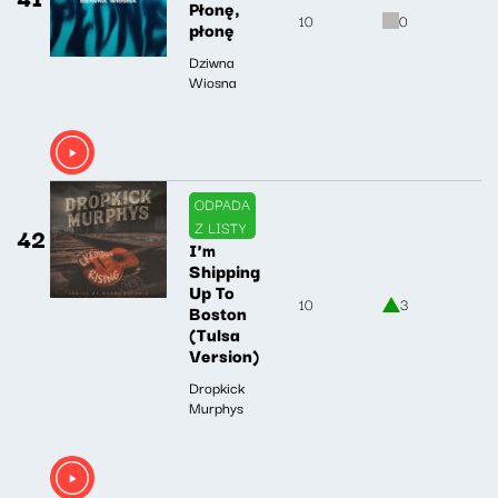
Płonę,
10
0
płonę
Dziwna
Wiosna
ODPADA
Z LISTY
42
I'm
Shipping
Up To
10
3
Boston
(Tulsa
Version)
Dropkick
Murphys