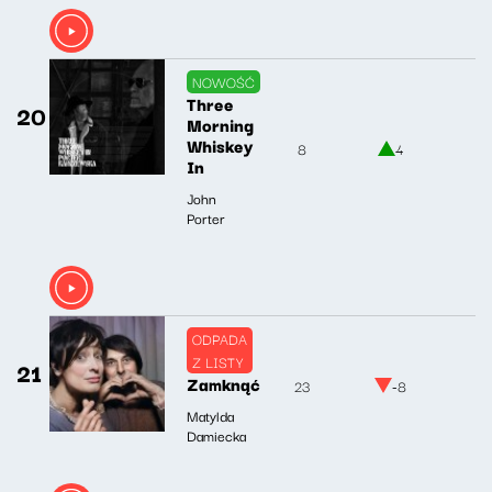
NOWOŚĆ
Three
20
Morning
Whiskey
8
4
In
John
Porter
ODPADA
Z LISTY
21
Zamknąć
23
-8
Matylda
Damiecka