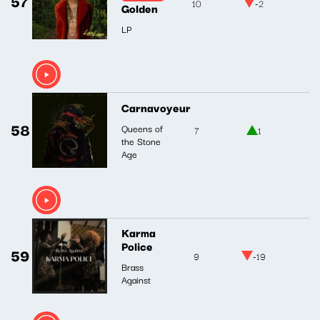
57
10
-2
Golden
LP
Carnavoyeur
58
Queens of
7
1
the Stone
Age
Karma
Police
59
9
-19
Brass
Against