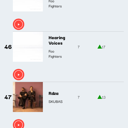
Foo
Fighters
Hearing
Voices
46
7
17
Foo
Fighters
Rdza
47
7
13
SKUBAS