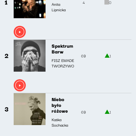
1
4
0
Anita
Lipnicka
Spektrum
Barw
2
69
1
FISZ EMADE
TWORZYWO
Niebo
było
3
różowe
69
1
Kaśka
Sochacka