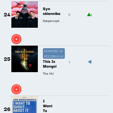
Syn
24
okiennika
5
1
Kacperczyk
NOWOŚĆ W
POCZEKALNI
25
This Is
1
Mongol
The HU
I
Want
26
To