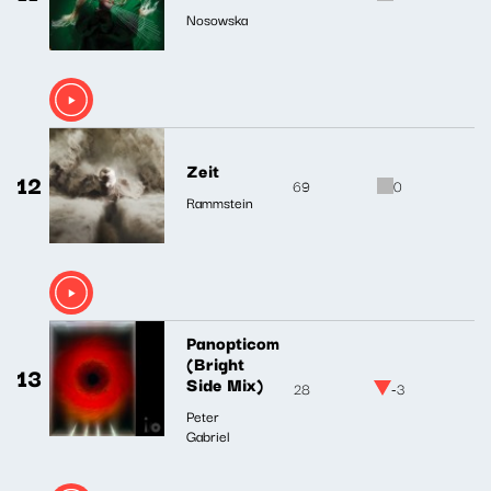
Nosowska
Zeit
12
69
0
Rammstein
Panopticom
(Bright
13
Side Mix)
28
-3
Peter
Gabriel