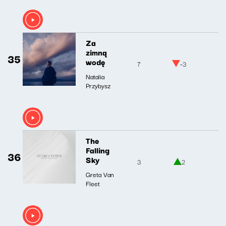
Za
zimną
35
wodę
7
-3
Natalia
Przybysz
The
Falling
36
Sky
3
2
Greta Van
Fleet