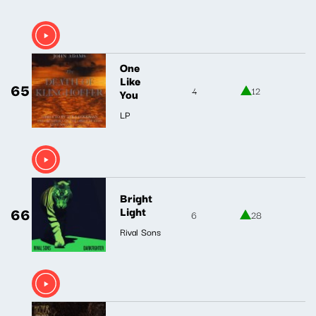
One
Like
65
4
12
You
LP
Bright
66
Light
6
28
Rival Sons