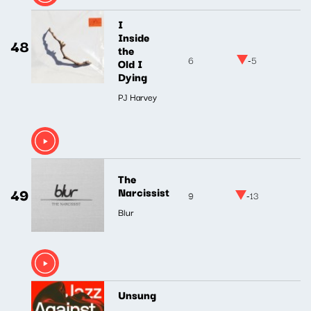
I
Inside
48
the
6
-5
Old I
Dying
PJ Harvey
The
49
Narcissist
9
-13
Blur
Unsung