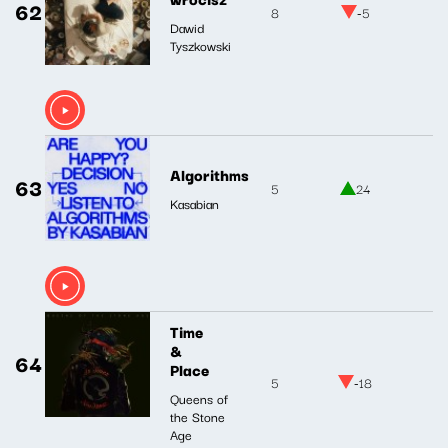
62
8
-5
Dawid
Tyszkowski
Algorithms
63
5
24
Kasabian
Time
&
64
Place
5
-18
Queens of
the Stone
Age