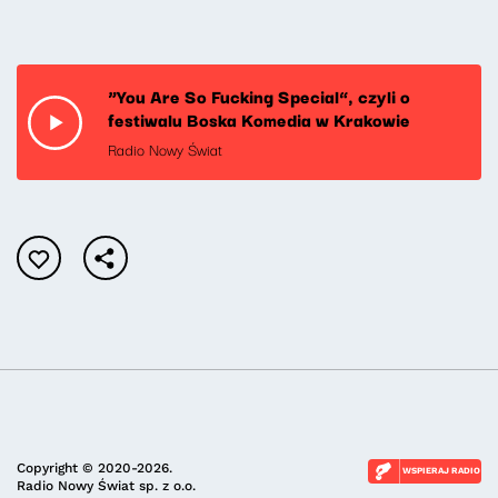
“You Are So Fucking Special”, czyli o
festiwalu Boska Komedia w Krakowie
Radio Nowy Świat
Copyright © 2020-2026.
WSPIERAJ RADIO
Radio Nowy Świat sp. z o.o.