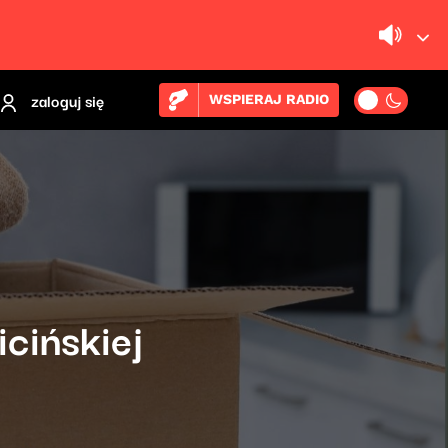
zaloguj się
WSPIERAJ RADIO
cińskiej