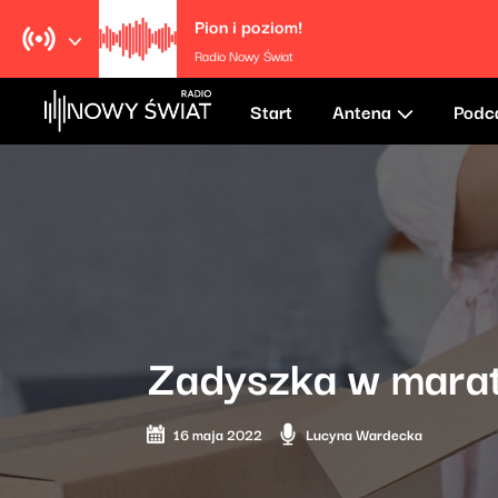
Pion i poziom!
Radio Nowy Świat
Start
Antena
Podc
Zadyszka w marato
16 maja 2022
Lucyna Wardecka