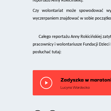
reportażu Anny Rokicińskiej.
Czy wolontariat może spowodować wyp
wyczerpaniem znajdować w sobie początk
Całego reportażu Anny Rokicińskiej zatyt
pracownicy i wolontariusze Fundacji Dzie
posłuchać tutaj:
Zadyszka w maratonie
Lucyna Wardecka