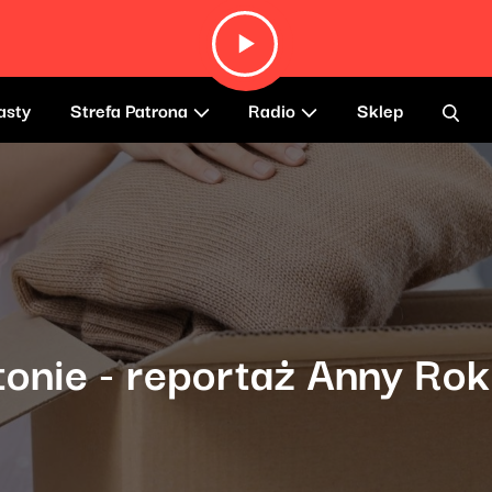
asty
Strefa Patrona
Radio
Sklep
nie - reportaż Anny Roki