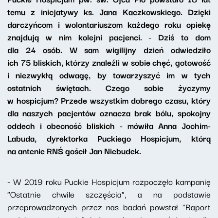
temu z inicjatywy ks. Jana Kaczkowskiego. Dzięki
darczyńcom i wolontariuszom każdego roku opiekę
znajdują w nim kolejni pacjenci. - Dziś to dom
dla 24 osób. W sam wigilijny dzień odwiedziło
ich 75 bliskich, którzy znaleźli w sobie chęć, gotowość
i niezwykłą odwagę, by towarzyszyć im w tych
ostatnich świętach. Czego sobie życzymy
w hospicjum? Przede wszystkim dobrego czasu, który
dla naszych pacjentów oznacza brak bólu, spokojny
oddech i obecność bliskich - mówiła Anna Jochim-
Labuda, dyrektorka Puckiego Hospicjum, którą
na antenie RNŚ gościł Jan Niebudek.
- W 2019 roku Puckie Hospicjum rozpoczęło kampanię
"Ostatnie chwile szczęścia", a na podstawie
przeprowadzonych przez nas badań powstał "Raport