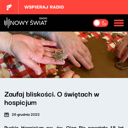
WSPIERAJ RADIO
Zaufaj bliskości. O świętach w
hospicjum
26 grudnia 2022
Puckie Hospicjum pw. św. Ojca Pio powstało 18 lat