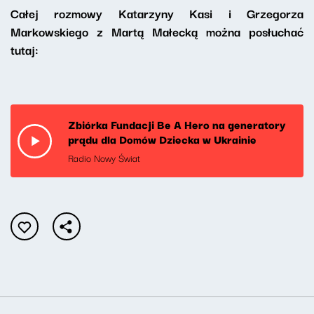
Całej rozmowy Katarzyny Kasi i Grzegorza
Markowskiego z Martą Małecką można posłuchać
tutaj:
Zbiórka Fundacji Be A Hero na generatory
prądu dla Domów Dziecka w Ukrainie
Radio Nowy Świat