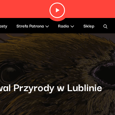
asty
Strefa Patrona
Radio
Sklep
wal Przyrody w Lublinie