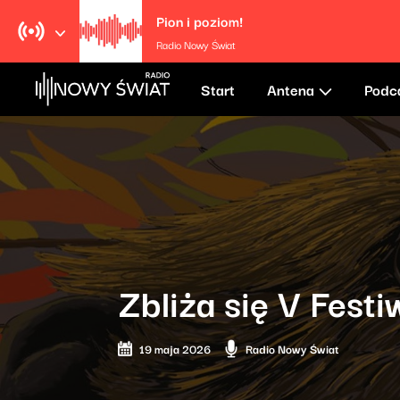
Pion i poziom!
Radio Nowy Świat
Start
Antena
Podc
Zbliża się V Festi
19 maja 2026
Radio Nowy Świat