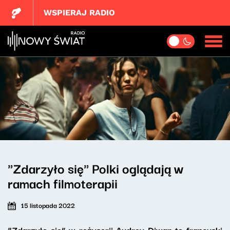
WSPIERAJ RADIO
"Zdarzyło się" Polki oglądają w
ramach filmoterapii
15 listopada 2022
“Zdarzyło się” w reżyserii Audrey Diwan to francuski