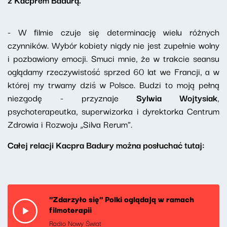
- W filmie czuje się determinację wielu różnych
czynników. Wybór kobiety nigdy nie jest zupełnie wolny
i pozbawiony emocji. Smuci mnie, że w trakcie seansu
oglądamy rzeczywistość sprzed 60 lat we Francji, a w
której my trwamy dziś w Polsce. Budzi to moją pełną
niezgodę - przyznaje
Sylwia Wojtysiak
,
psychoterapeutka, superwizorka i dyrektorka Centrum
Zdrowia i Rozwoju „Silva Rerum".
Całej relacji Kacpra Badury można posłuchać tutaj:
"Zdarzyło się" Polki oglądają w ramach
filmoterapii
Radio Nowy Świat