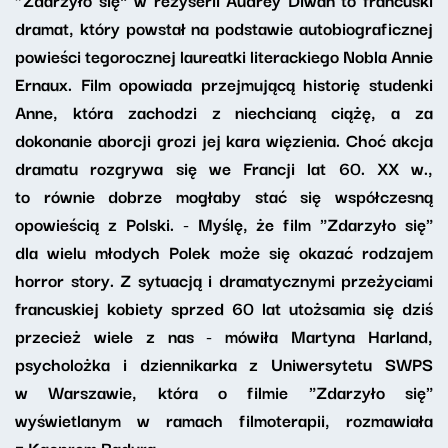
dramat, który powstał na podstawie autobiograficznej
powieści tegorocznej laureatki literackiego Nobla Annie
Ernaux. Film opowiada przejmującą historię studenki
Anne, która zachodzi z niechcianą ciążę, a za
dokonanie aborcji grozi jej kara więzienia. Choć akcja
dramatu rozgrywa się we Francji lat 60. XX w.,
to równie dobrze mogłaby stać się współczesną
opowieścią z Polski. - Myślę, że film "Zdarzyło się"
dla wielu młodych Polek może się okazać rodzajem
horror story. Z sytuacją i dramatycznymi przeżyciami
francuskiej kobiety sprzed 60 lat utożsamia się dziś
przecież wiele z nas - mówiła Martyna Harland,
psycholożka i dziennikarka z Uniwersytetu SWPS
w Warszawie, która o filmie "Zdarzyło się"
wyświetlanym w ramach filmoterapii, rozmawiała
z Kacprem Badurą.