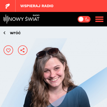
WSPIERAJ RADIO
wróć