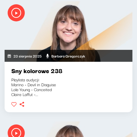
23 sierpnia 2025
Barbara Gregorczyk
Sny kolorowe 238
Playlista audycji:
Marino - Devil in Disguise
Lola Young - Conceited
Claire Laffut -...