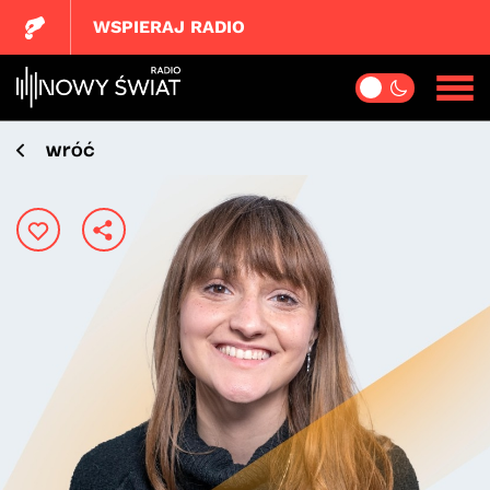
WSPIERAJ RADIO
wróć