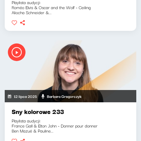
Playlista audycji:
Roméo Elvis & Oscar and the Wolf - Ceiling
Aliocha Schneider &...
12 lipca 2025
Barbara Gregorczyk
Sny kolorowe 233
Playlista audycji:
France Gall & Elton John - Donner pour donner
Ben Mazué & Pauline...