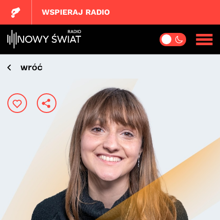
WSPIERAJ RADIO
wróć