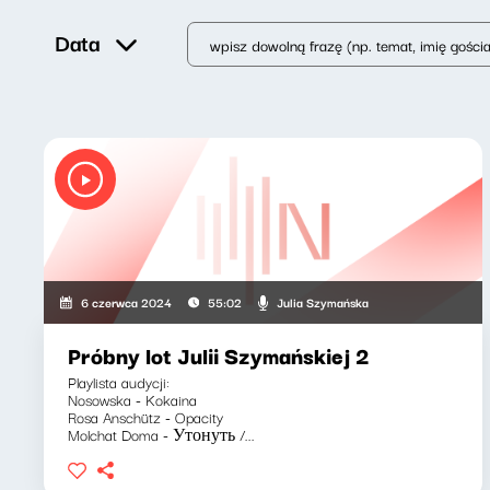
Data
Julia Szymańska
6 czerwca 2024
55:02
Próbny lot Julii Szymańskiej 2
Playlista audycji:
Nosowska - Kokaina
Rosa Anschütz - Opacity
Molchat Doma - Утонуть /...