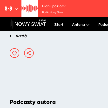
Pion i poziom!
Radio Nowy Świat
Start
Antena
Podc
wróć
Podcasty autora