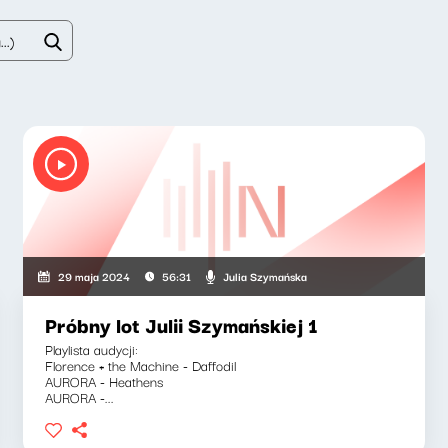
Julia Szymańska
29 maja 2024
56:31
Próbny lot Julii Szymańskiej 1
Playlista audycji:
Florence + the Machine - Daffodil
AURORA - Heathens
AURORA -...