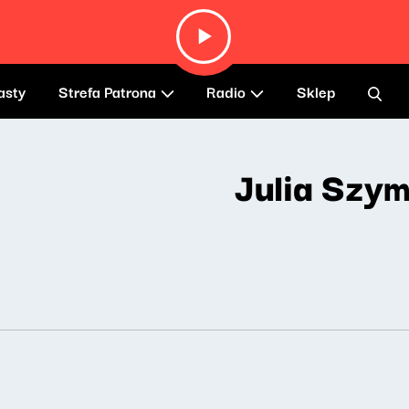
asty
Strefa Patrona
Radio
Sklep
Julia Szy