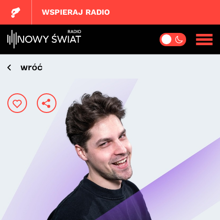
WSPIERAJ RADIO
wróć