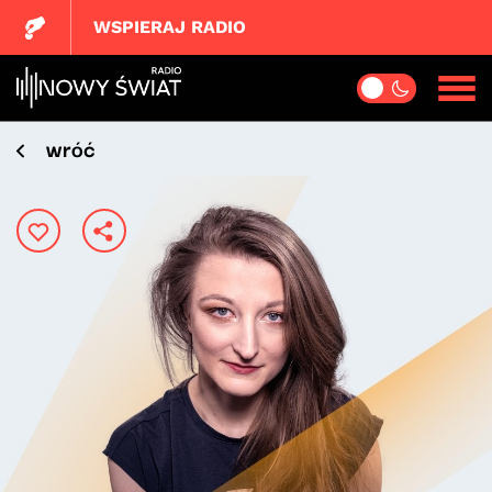
WSPIERAJ RADIO
wróć