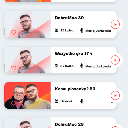
DobraMoc 30
25 kwietnia 2024
Maciej Jankowski
Wszystko gra 174
24 kwietnia 2024
Maciej Jankowski
Komu piosenkę? 59
19 kwietnia 2024
Maciej Jank
DobraMoc 29