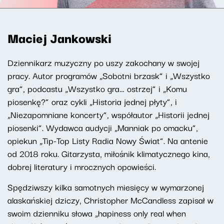
Maciej Jankowski
Dziennikarz muzyczny po uszy zakochany w swojej
pracy. Autor programów „Sobotni brzask” i „Wszystko
gra”, podcastu „Wszystko gra… ostrzej” i „Komu
piosenkę?” oraz cykli „Historia jednej płyty”, i
„Niezapomniane koncerty”, współautor „Historii jednej
piosenki”. Wydawca audycji „Manniak po omacku”,
opiekun „Tip-Top Listy Radia Nowy Świat”. Na antenie
od 2018 roku. Gitarzysta, miłośnik klimatycznego kina,
dobrej literatury i mrocznych opowieści.
Spędziwszy kilka samotnych miesięcy w wymarzonej
alaskańskiej dziczy, Christopher McCandless zapisał w
swoim dzienniku słowa „hapiness only real when