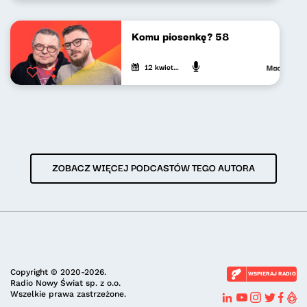
Komu piosenkę? 58
12 kwietnia 2024
Maciej Jank
ZOBACZ WIĘCEJ PODCASTÓW TEGO AUTORA
Copyright © 2020-2026.
WSPIERAJ RADIO
Radio Nowy Świat sp. z o.o.
Wszelkie prawa zastrzeżone.