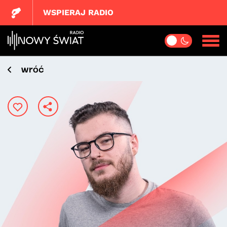
WSPIERAJ RADIO
wróć