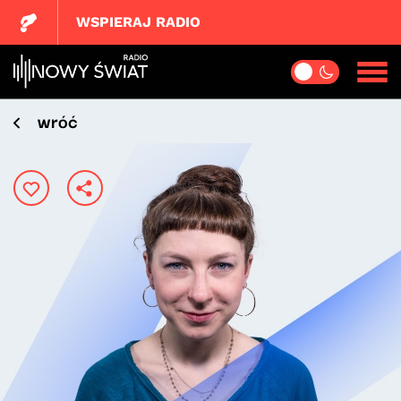
WSPIERAJ RADIO
wróć