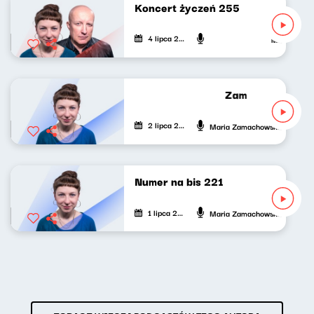
Koncert życzeń 255
4 lipca 2026
Maria Zamach
Zamach na dziesi
2 lipca 2026
Maria Zamachowska
Numer na bis 221
1 lipca 2026
Maria Zamachowska