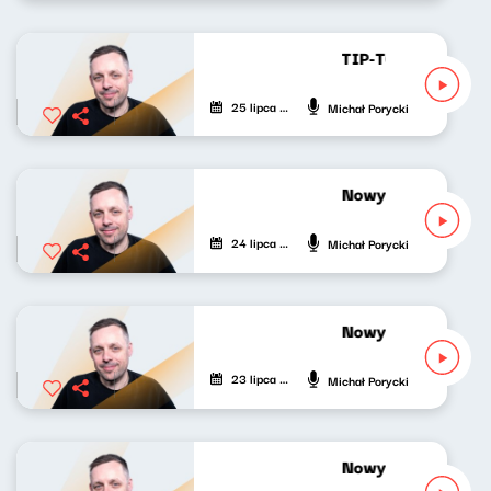
TIP-TOP Lista Rad
25 lipca 2026
Michał Porycki
Nowy Świat po poł
24 lipca 2026
Michał Porycki
Nowy Świat po poł
23 lipca 2026
Michał Porycki
Nowy Świat po poł