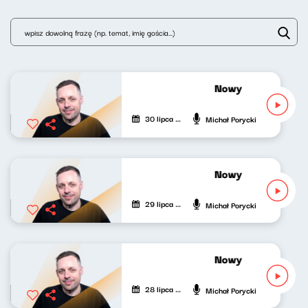
Nowy Świat po poł
30 lipca 2026
Michał Porycki
Nowy Świat po poł
29 lipca 2026
Michał Porycki
Nowy Świat po poł
28 lipca 2026
Michał Porycki