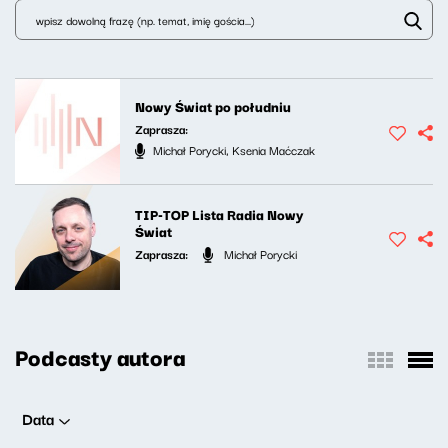
Nowy Świat po południu
Zaprasza:
Michał Porycki, Ksenia Maćczak
TIP-TOP Lista Radia Nowy
Świat
Zaprasza:
Michał Porycki
Podcasty autora
Data