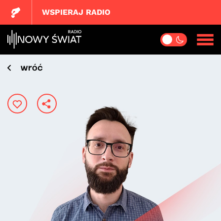
WSPIERAJ RADIO
wróć