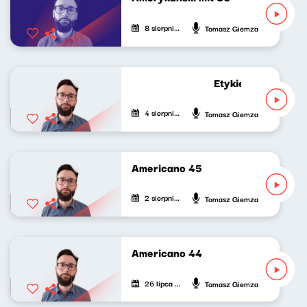
8 sierpnia 2026
Tomasz Giemza
Etykieta zastępcza
4 sierpnia 2026
Tomasz Giemza
Americano 45
2 sierpnia 2026
Tomasz Giemza
Americano 44
26 lipca 2026
Tomasz Giemza