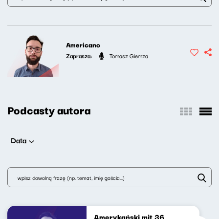
Americano
Zaprasza:
Tomasz Giemza
Podcasty autora
Data
Amerykański mit 36