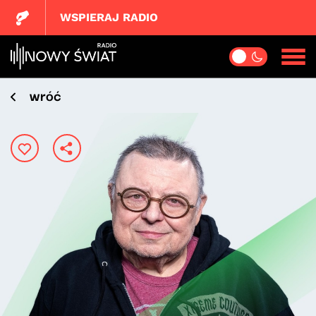
WSPIERAJ RADIO
wróć