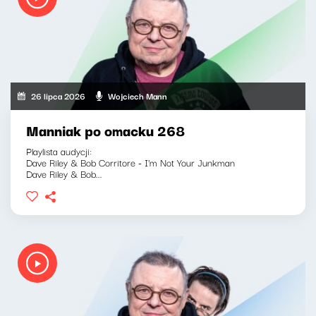
26 lipca 2026
Wojciech Mann
Manniak po omacku 268
Playlista audycji:
Dave Riley & Bob Corritore - I'm Not Your Junkman
Dave Riley & Bob...