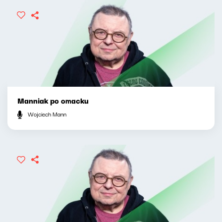
Manniak po omacku
Wojciech Mann