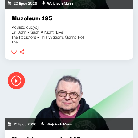
20 lipca 2026
Wojciech Mann
Muzoleum 195
Playlista audycji:
Dr. John - Such A Night (Live)
The Radiators - This Wagon's Gonna Roll
The...
19 lipca 2026
Wojciech Mann