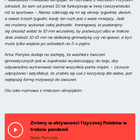
zdradził, że sam od ponad 20 lat funkcjonuje w innej rzeczywistości
niż ta sportowa: –
Nieraz zdarzają się mi się okresy tygodnia, dwóch,
a nawet trzech tygodni, kiedy ten ruch jest o wiele mniejszy. Jeśli
nie możemy wykonać całej jednostki treningowej, to postarajmy
się chociaż wstać te 10 min wcześniej, by poćwiczyć albo w trakcie
dnia znaleźć 10-15 min na delikatną gimnastykę czy na spacer, a być
może tylko wejście po schodach na 3-4 piętro
.
Artur Partyka dodaje na zachętę, że wachlarz ćwiczeń
gimnastycznych jest w zupełności wystarczający do tego, aby
odpowiednio wytrenować niemal wszystkie partie mięśni. –
Uczucie
odprężenia i satysfakcji, że zrobiło się coś z korzyścią dla siebie, jest
najlepszą formą motywacji do ćwiczeń
.
Oto cała rozmowa z mistrzem olimpijskim:
Zmiany w aktywności fizycznej Polaków w
trakcie pandemii
Beata Tomczyk