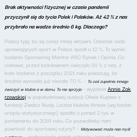
Brak aktywności fizycznej w czasie pandemii
przyczynił się do tycia Polek i Polaków. Aż 42 % z nas
przybrało na wadze średnio 6 kg. Dlaczego?
Polacy tyją, bo są coraz mniej aktywni. Odsetek osób
uprawiających sport w Polsce spadł o 12 %. To wyniki
badania Sponsoring Monitor ARC Rynek i Opinia. Co
ciekawe, przed lockdownem ćwiczyło 81 % z nas, z
kolei badania z początku 2021 roku pokazują, że
średnia wynosiła już niecałe 70 %. –
To coś zupełnie innego
– wyjaśnia
Annie Zak
ćwiczyć w klubie a w domu. To nie sprzyja
rzewskiej
w popołudniowej audycji Oliwia Kujawa z
fundacji Zwalcz Nudę. Liczba klubów fitness (wg badań
urzędu statystycznego) spadła o ponad 2 tys. w
porównaniu do 2018 roku. Co pozwoliłoby nam
powrócić do sportowej rutyny? –
Motywować może nas myśl
– podpowiada coach zdrowia i trenerka
o zdrowiu