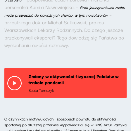
personalna Kamila Nowowiejska. –
Brak jakiegokolwiek ruchu
–
może prowadzić do poważnych chorób, w tym nowotworów
przestrzega doktor Michał Sutkowski, prezes
Warszawskich Lekarzy Rodzinnych. Do czego jeszcze
przekonywali eksperci? Tego dowiedzą się Państwo po
wysłuchaniu całości rozmowy.
Zmiany w aktywności fizycznej Polaków w
trakcie pandemii
Beata Tomczyk
O czynnikach motywujących i sposobach powrotu do aktywności
sportowej po dłuższej przerwie wypowiedział się w RNŚ Artur Partyka
– lekkoatleta i medalista olimpijski. W rozmowie z Michałem Poryckim