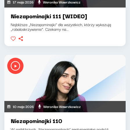
17 maja 2026
Weronika Wawrzkowicz
Niezapominajki 111 [WIDEO]
Najbliższe „Niezapominajki" dla wszystkich, którzy wykazują
„robaloskrzywienie”. Czekamy na...
10 maja 2026
Weronika Wawrzkowicz
Niezapominajki 110
W najbliższych „Niezapominajkach" sentymentalna podróż