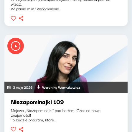
wtecz.
W planie m.in.: wspomnienie...
3 maja 2026
Weronika Wawrzkowicz
Niezapominajki 109
Majowe „Niezapominajki" pod hasłem: Czas na nowe
znajomości!
To będzie program, które...