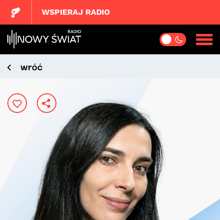
WSPIERAJ RADIO
wróć