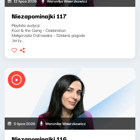
12 lipca 2026
Weronika Wawrzkowicz
Niezapominajki 117
Playlista audycji:
Kool & the Gang - Celebration
Małgorzata Ostrowska - Szklana pogoda
Jerzy...
5 lipca 2026
Weronika Wawrzkowicz
Niezapominajki 116