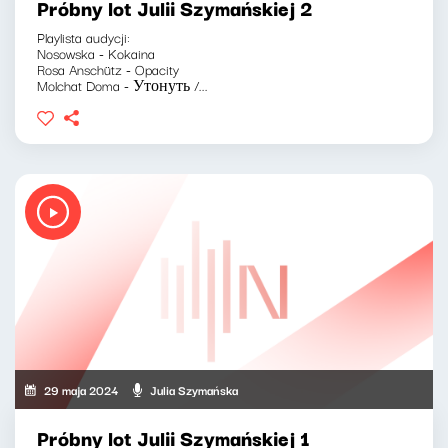
Próbny lot Julii Szymańskiej 2
Playlista audycji:
Nosowska - Kokaina
Rosa Anschütz - Opacity
Molchat Doma - Утонуть /...
29 maja 2024
Julia Szymańska
Próbny lot Julii Szymańskiej 1