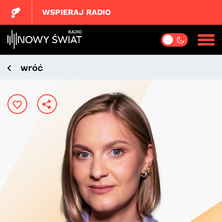
WSPIERAJ RADIO
wróć