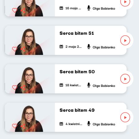
16 maja 2026
Olga Bobienko
Serca bitem 51
2 maja 2026
Olga Bobienko
Serca bitem 50
18 kwietnia 2026
Olga Bobienko
Serca bitem 49
4 kwietnia 2026
Olga Bobienko