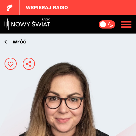
WSPIERAJ RADIO
wróć