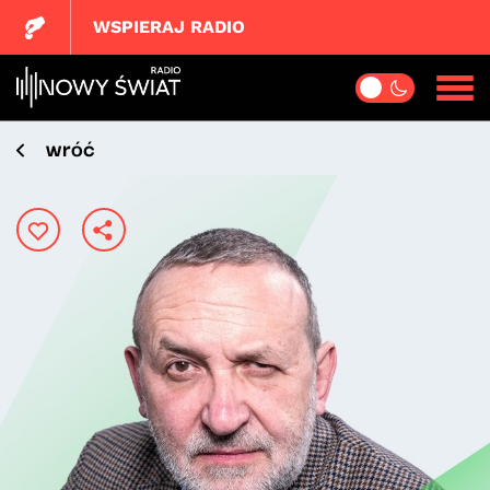
WSPIERAJ RADIO
wróć