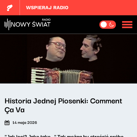
WSPIERAJ RADIO
Historia Jednej Piosenki: Comment
Ça Va
14 maja 2026
"Jak leci? Jako tako..." Tak można by streścić próbę