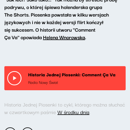
podrywu, o której śpiewa holenderska grupa
The Shorts. Piosenka powstała w kilku wersjach
językowych i nie w każdej wersji flirt kończył
się sukcesem. O historii utworu "Comment
Ça Va" opowiada
Helena Wnorowska
.
Historia Jednej Piosenki: Comment Ça Va
Radio Nowy Świat
Historia Jednej Piosenki to cykl, którego można słuchać
w czwartkowym paśmie
W środku dnia
.