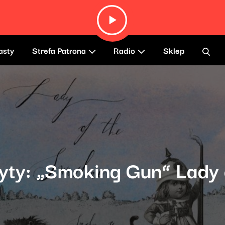
asty
Strefa Patrona
Radio
Sklep
łyty: „Smoking Gun” Lady