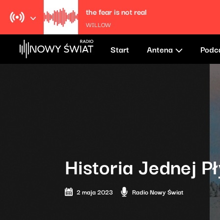
the fear is not real
WILLOW
Start
Antena
Podc
Historia Jednej P
2 maja 2023
Radio Nowy Świat