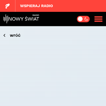
WSPIERAJ RADIO
wróć