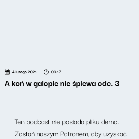
4 lutego 2021
09:17
A koń w galopie nie śpiewa odc. 3
Ten podcast nie posiada pliku demo.
Zostań naszym Patronem, aby uzyskać