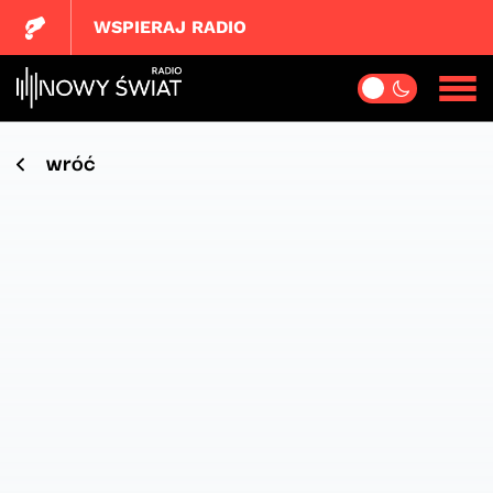
WSPIERAJ RADIO
wróć