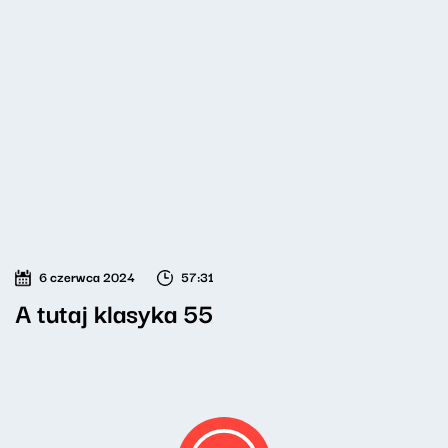
6 czerwca 2024
57:31
A tutaj klasyka 55