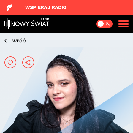
WSPIERAJ RADIO
wróć