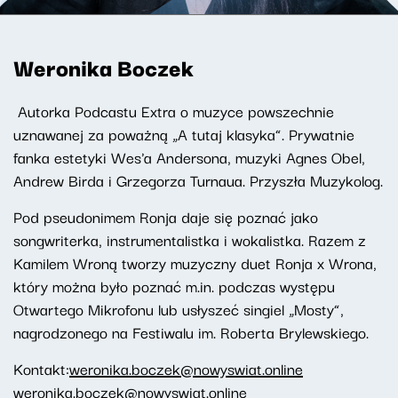
Weronika Boczek
Autorka Podcastu Extra o muzyce powszechnie
uznawanej za poważną „A tutaj klasyka”. Prywatnie
fanka estetyki Wes'a Andersona, muzyki Agnes Obel,
Andrew Birda i Grzegorza Turnaua. Przyszła Muzykolog.
Pod pseudonimem Ronja daje się poznać jako
songwriterka, instrumentalistka i wokalistka. Razem z
Kamilem Wroną tworzy muzyczny duet Ronja x Wrona,
który można było poznać m.in. podczas występu
Otwartego Mikrofonu lub usłyszeć singiel „Mosty”,
nagrodzonego na Festiwalu im. Roberta Brylewskiego.
Kontakt:
weronika.boczek@nowyswiat.online
weronika.boczek@nowyswiat.online