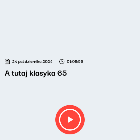
24 października 2024
01:08:59
A tutaj klasyka 65