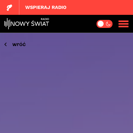
WSPIERAJ RADIO
wróć