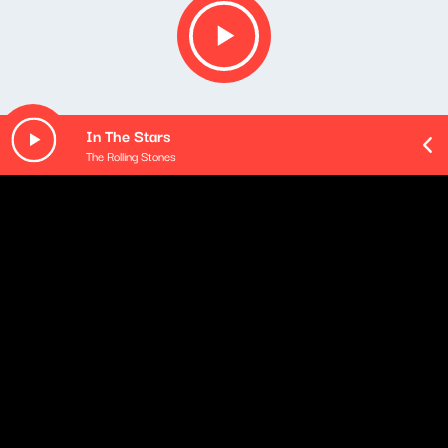
In The Stars
The Rolling Stones
O odcinku
W tym wydaniu podcastu A tutaj klasyka przyjrzymy się
muzyce... rumuńskiej! Okazuje się, że Rumunia i Polska
toczą spór o pochodzenie pewnego kompozytora,