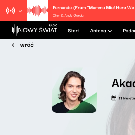
Cher & Andy Garcia
Start
Antena
Podc
wróć
Aka
11 kwiet