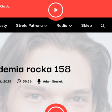
Fernando (From "Mamma Mia! Here We Go Again")
asty
Strefa Patrona
Radio
Sklep
demia rocka 158
nia 2025
56:29
Adam Stasiak