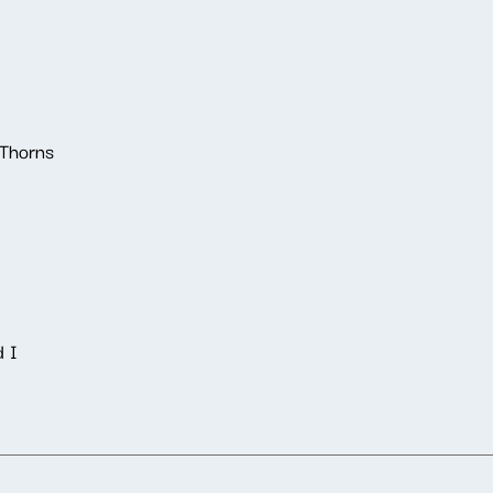
 Thorns
d I