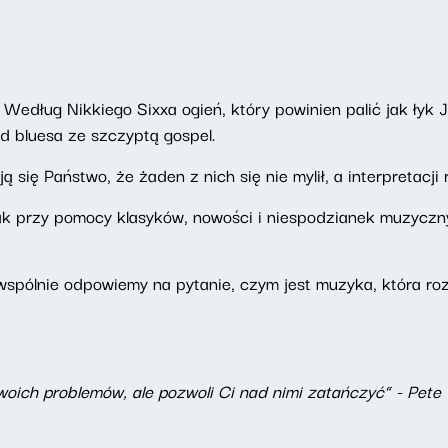
 Według Nikkiego Sixxa ogień, który powinien palić jak łyk J
d bluesa ze szczyptą gospel.
ię Państwo, że żaden z nich się nie mylił, a interpretacji r
k przy pomocy klasyków, nowości i niespodzianek muzyczny
spólnie odpowiemy na pytanie, czym jest muzyka, która ro
twoich problemów, ale pozwoli Ci nad nimi zatańczyć” - Pe