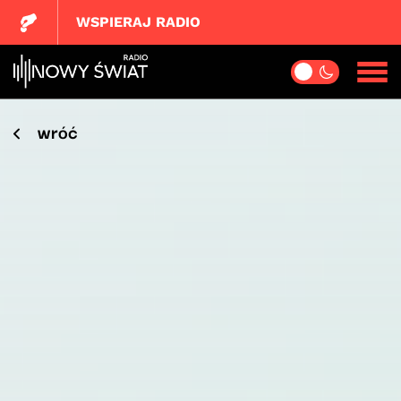
WSPIERAJ RADIO
wróć