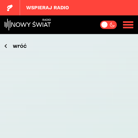
WSPIERAJ RADIO
wróć