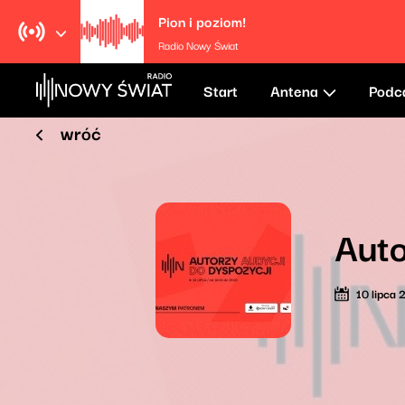
Pion i poziom!
Radio Nowy Świat
Start
Antena
Podc
wróć
Auto
10 lipca