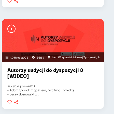
owska, Zbigniew Zamachowski, Joanna Kołaczkowska, Olga Bobienko
ski, Krzysztof Grabowski, Wojciech Waglewski, Mikołaj Tyczyński, Adam Stasiak, Jakub 
10 lipca 2023
56:14
Autorzy audycji do dyspozycji 3
[WIDEO]
Audycję prowadzili:
- Adam Stasiak z gościem, Grażyną Torbicką,
- Jerzy Sosnowski z...