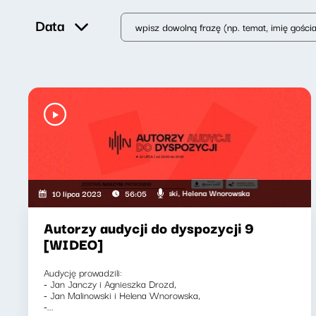
Data
anczy, Beata Grabarczyk, Jan Malinowski, Helena Wnorowska
Mateusz 
10 lipca 2023
56:05
Autorzy audycji do dyspozycji 9
[WIDEO]
Audycję prowadzili:
- Jan Janczy i Agnieszka Drozd,
- Jan Malinowski i Helena Wnorowska,
-...