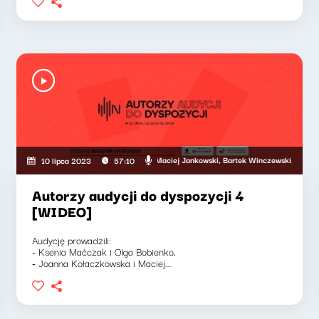
ztof Kawałko
ćczak, Bartosz "Fisz" Waglewski, Maciej Jankowski, Bartek Winczewski, Maria Zamach
Jerzy Sosnow
10 lipca 2023
57:10
Autorzy audycji do dyspozycji 4
[WIDEO]
Audycję prowadzili:
- Ksenia Maćczak i Olga Bobienko,
- Joanna Kołaczkowska i Maciej...