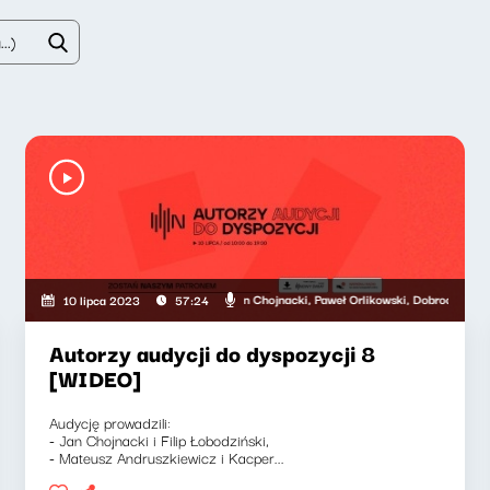
Andruszkiewicz, Michał Porycki, Jan Chojnacki, Paweł Orlikowski, Dobrochna Surma, Kac
Magda Jetho
10 lipca 2023
57:24
Autorzy audycji do dyspozycji 8
[WIDEO]
Audycję prowadzili:
- Jan Chojnacki i Filip Łobodziński,
- Mateusz Andruszkiewicz i Kacper...