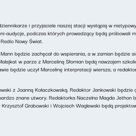
ziennikarze i przyjaciele naszej stacji wystąpią w nietypow
ini-audycje, podczas których prowadzący będą próbowali 
 Radio Nowy Świat.
 Mann będzie zachęcał do wspierania, a w zamian będzie s
alajkat w parze z Marceliną Słomian będą nawzajem szkolić s
wie będzie uczył Marcelinę interpretacji wiersza, a redakt
owski z Joanną Kołaczkowską. Redaktor Jankowski będzie gr
bardzo znane utwory. Redaktorka Naczelna Magda Jethon 
 Krzysztof Grabowski i Wojciech Waglewski będą projektow