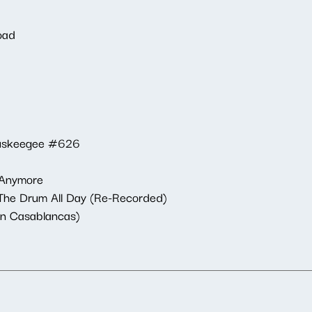
oad
 Tuskeegee #626
 Anymore
The Drum All Day (Re-Recorded)
ian Casablancas)