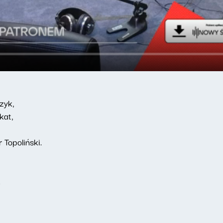
zyk,
kat,
 Topoliński.
e