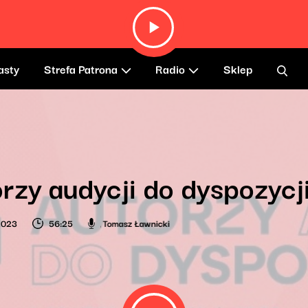
asty
Strefa Patrona
Radio
Sklep
rzy audycji do dyspozyc
 2023
56:25