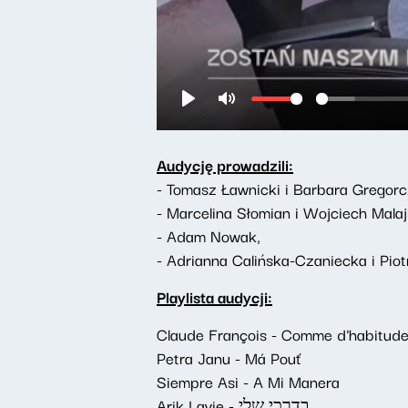
Audycję prowadzili:
- Tomasz Ławnicki i Barbara Gregorc
- Marcelina Słomian i Wojciech Malaj
- Adam Nowak,
- Adrianna Calińska-Czaniecka i Piotr
Playlista audycji:
Claude François - Comme d'habitud
Petra Janu - Má Pouť
Siempre Asi - A Mi Manera
Arik Lavie - בדרכי שלי