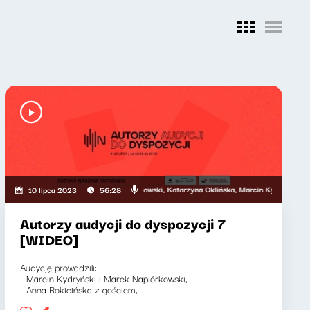
per Siedlecki, Kacper Badura
n, Marcin Mann, Marek Napiórkowski, Katarzyna Oklińska, Marcin Kydryński, Anna Roki
10 lipca 2023
56:28
Autorzy audycji do dyspozycji 7
[WIDEO]
Audycję prowadzili:
- Marcin Kydryński i Marek Napiórkowski,
- Anna Rokicińska z gościem,...