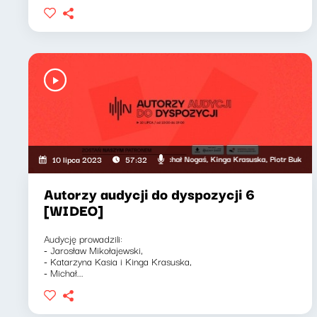
zyna Kasia, Jarosław Mikołajewski, Michał Nogaś, Kinga Krasuska, Piotr Bukartyk, Krzys
Ksenia Ma
10 lipca 2023
57:32
Autorzy audycji do dyspozycji 6
[WIDEO]
Audycję prowadzili:
- Jarosław Mikołajewski,
- Katarzyna Kasia i Kinga Krasuska,
- Michał...