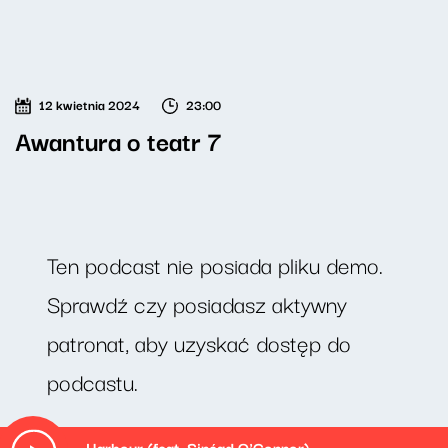
12 kwietnia 2024
23:00
Awantura o teatr 7
Ten podcast nie posiada pliku demo.
Sprawdź czy posiadasz aktywny
patronat, aby uzyskać dostęp do
podcastu.
Minimalna kwota wpłaty: 20zł
Harbour (feat. Sinéad O'Connor)