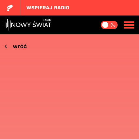
WSPIERAJ RADIO
wróć