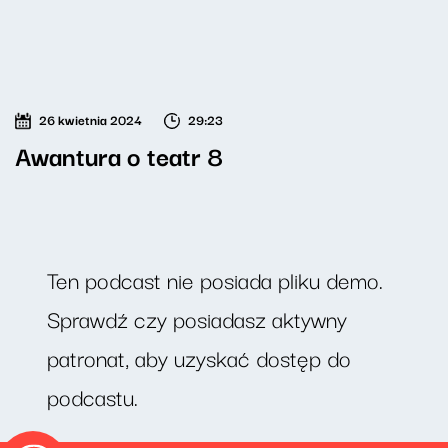
26 kwietnia 2024
29:23
Awantura o teatr 8
Ten podcast nie posiada pliku demo.
Sprawdź czy posiadasz aktywny
patronat, aby uzyskać dostęp do
podcastu.