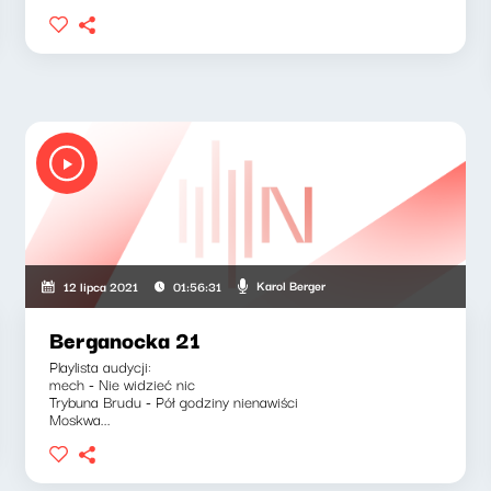
Karol Berger
12 lipca 2021
01:56:31
Berganocka 21
Playlista audycji:
mech - Nie widzieć nic
Trybuna Brudu - Pół godziny nienawiści
Moskwa...