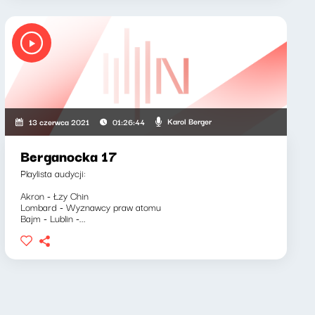
Karol Berger
13 czerwca 2021
01:26:44
Berganocka 17
Playlista audycji:
Akron - Łzy Chin
Lombard - Wyznawcy praw atomu
Bajm - Lublin -...