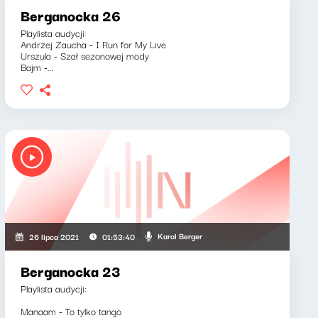
Berganocka 26
Playlista audycji:
Andrzej Zaucha - I Run for My Live
Urszula - Szał sezonowej mody
Bajm -...
Karol Berger
26 lipca 2021
01:53:40
Berganocka 23
Playlista audycji:
Manaam - To tylko tango