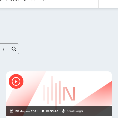
Karol Berger
30 sierpnia 2021
01:53:43