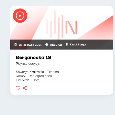
Karol Berger
27 czerwca 2021
01:53:02
Berganocka 19
Playlista audycji:
Seweryn Krajewski - Tkanina
Kombi - Bez ograniczen
Firebirds - Dom...