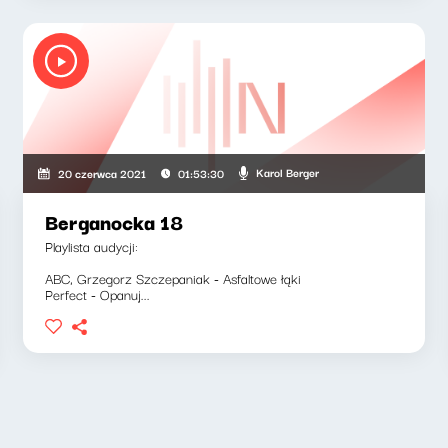
Karol Berger
20 czerwca 2021
01:53:30
Berganocka 18
Playlista audycji:
ABC, Grzegorz Szczepaniak - Asfaltowe łąki
Perfect - Opanuj...