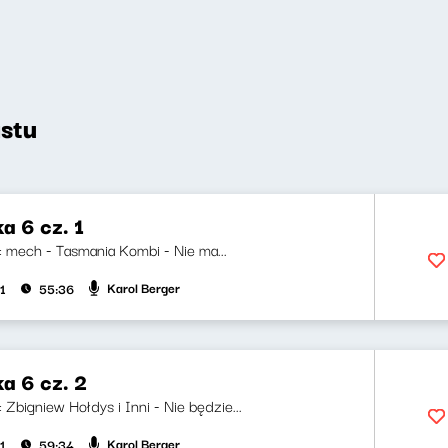
stu
a 6 cz. 1
i: mech - Tasmania Kombi - Nie ma...
Karol Berger
1
55:36
a 6 cz. 2
i: Zbigniew Hołdys i Inni - Nie będzie...
Karol Berger
1
59:34