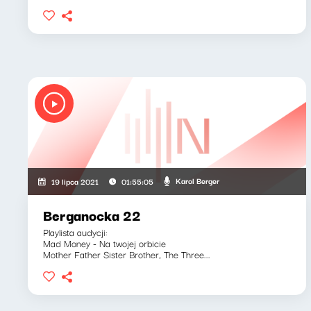
Karol Berger
19 lipca 2021
01:55:05
Berganocka 22
Playlista audycji:
Mad Money - Na twojej orbicie
Mother Father Sister Brother, The Three...