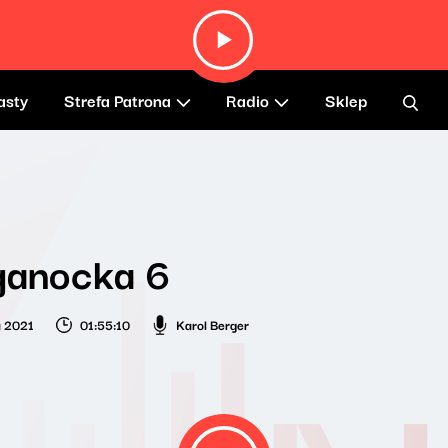
asty
Strefa Patrona
Radio
Sklep
ganocka 6
a 2021
01:55:10
Karol Berger