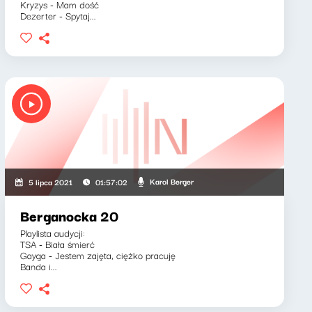
Kryzys - Mam dość
Dezerter - Spytaj...
Karol Berger
5 lipca 2021
01:57:02
Berganocka 20
Playlista audycji:
TSA - Biała śmierć
Gayga - Jestem zajęta, ciężko pracuję
Banda i...