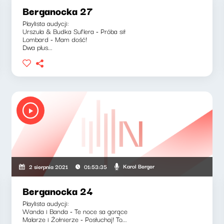
Berganocka 27
Playlista audycji:
Urszula & Budka Suflera - Próba sił
Lombard - Mam dość!
Dwa plus...
Karol Berger
2 sierpnia 2021
01:53:35
Berganocka 24
Playlista audycji:
Wanda i Banda - Te noce sa gorące
Malarze i Żołnierze - Posłuchaj! To...