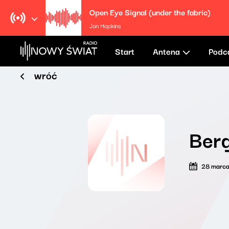
Open Eye Signal (under the fabric)
Jon Hopkins
Start
Antena
Podc
wróć
Ber
28 marc