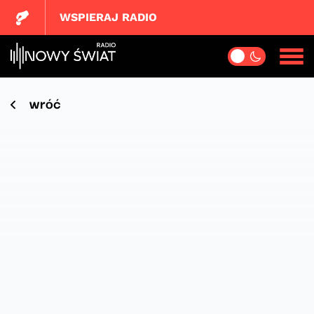
WSPIERAJ RADIO
wróć