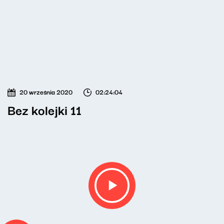
20 września 2020
02:24:04
Bez kolejki 11