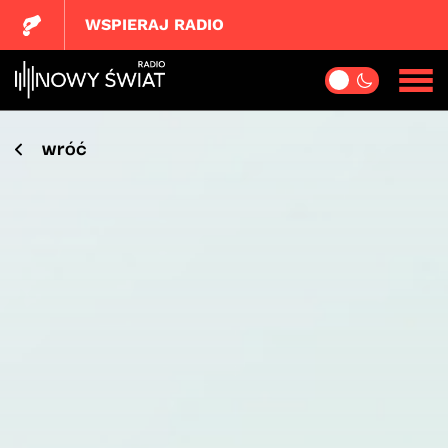
WSPIERAJ RADIO
wróć