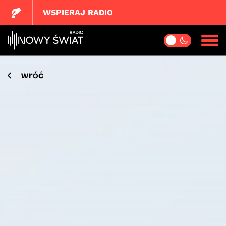
WSPIERAJ RADIO
wróć