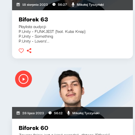
Mikołaj Tyczyński
18 sierpnia 2023
56:27
Biforek 63
Playlista audycji:
P.Unity - FUNKJEST (feat. Kuba Knap)
P.Unity - Something
P.Unity - Lovers'...
Mikołaj Tyczyński
28 lipca 2023
56:12
Biforek 60
Zawsze fajnie jest z kimś pogadać, dlatego "Biforek"