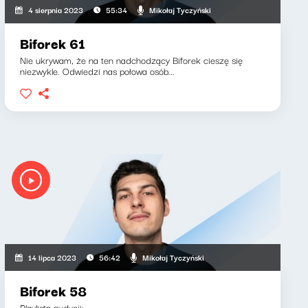
Mikołaj Tyczyński
4 sierpnia 2023
55:34
Biforek 61
Nie ukrywam, że na ten nadchodzący Biforek cieszę się
niezwykle. Odwiedzi nas połowa osób...
Mikołaj Tyczyński
14 lipca 2023
56:42
Biforek 58
Playlista audycji: