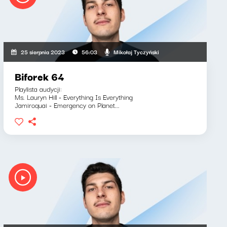
Mikołaj Tyczyński
25 sierpnia 2023
56:03
Biforek 64
Playlista audycji:
Ms. Lauryn Hill - Everything Is Everything
Jamiroquai - Emergency on Planet...