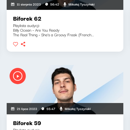
Mikołaj Tyczyński
11 sierpnia 2023
56:42
Biforek 62
Playlista audycji:
Billy Ocean - Are You Ready
The Real Thing - She’s a Groovy Freak (French...
Mikołaj Tyczyński
21 lipca 2023
55:47
Biforek 59
Playlista audycji: