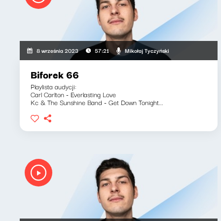
Mikołaj Tyczyński
8 września 2023
57:21
Biforek 66
Playlista audycji:
Carl Carlton - Everlasting Love
Kc & The Sunshine Band - Get Down Tonight...