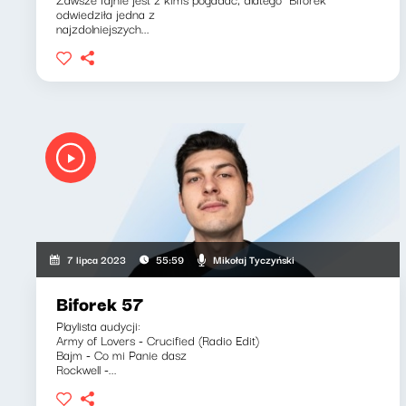
odwiedziła jedna z
najzdolniejszych...
Mikołaj Tyczyński
7 lipca 2023
55:59
Biforek 57
Playlista audycji:
Army of Lovers - Crucified (Radio Edit)
Bajm - Co mi Panie dasz
Rockwell -...