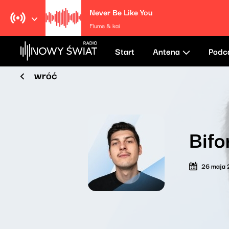
Never Be Like You
Flume & kai
Start
Antena
Podc
wróć
Bifo
26 maja