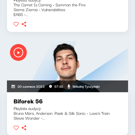
The Comet Is Coming - Summon the Fire
Siema Ziemia - Vulnerabilities
EABS -...
Mikołaj Tyczyński
30 czerwca 2023
57:10
Biforek 56
Playlista audycji:
Bruno Mars, Anderson .Paak & Silk Sonic - Love's Train
Stevie Wonder -...