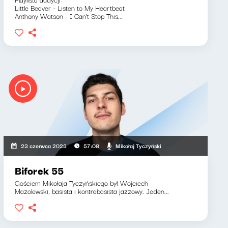
Little Beaver - Listen to My Heartbeat
Anthony Watson - I Can't Stop This...
Mikołaj Tyczyński
23 czerwca 2023
57:08
Biforek 55
Gościem Mikołaja Tyczyńskiego był Wojciech
Mazolewski, basista i kontrabasista jazzowy. Jeden...