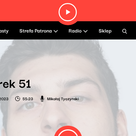
asty
Strefa Patrona
Radio
Sklep
rek 51
 2023
55:23
Mikołaj Tyczyński