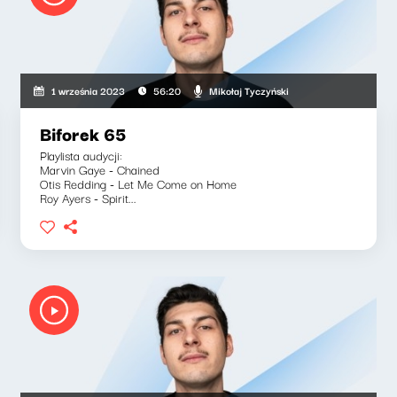
Mikołaj Tyczyński
1 września 2023
56:20
Biforek 65
Playlista audycji:
Marvin Gaye - Chained
Otis Redding - Let Me Come on Home
Roy Ayers - Spirit...