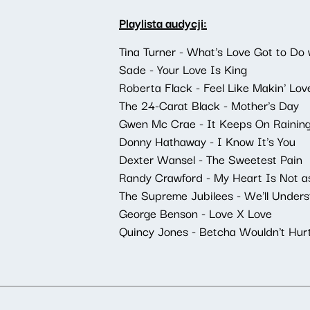
Playlista audycji:
Tina Turner - What's Love Got to Do 
Sade - Your Love Is King
Roberta Flack - Feel Like Makin' Lov
The 24-Carat Black - Mother's Day
Gwen Mc Crae - It Keeps On Rainin
Donny Hathaway - I Know It's You
Dexter Wansel - The Sweetest Pain
Randy Crawford - My Heart Is Not a
The Supreme Jubilees - We'll Under
George Benson - Love X Love
Quincy Jones - Betcha Wouldn't Hur