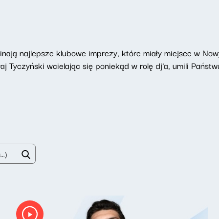
nają najlepsze klubowe imprezy, które miały miejsce w Now
aj Tyczyński wcielając się poniekąd w rolę dj'a, umili Pańs