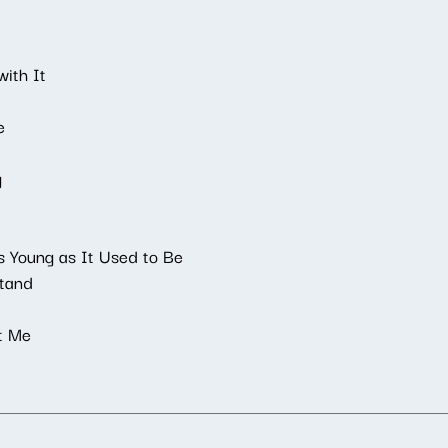
with It
e
g
s Young as It Used to Be
stand
t Me