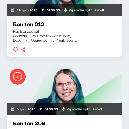
Agnieszka Lipka-Barnett
29 lipca 2026
01:53:55
Bon ton 312
Playlista audycji:
Corbeau - Pour me trouver (Single)
Dubamix - Quand partirai (feat. Jean...
Agnieszka Lipka-Barnett
8 lipca 2026
01:53:06
Bon ton 309