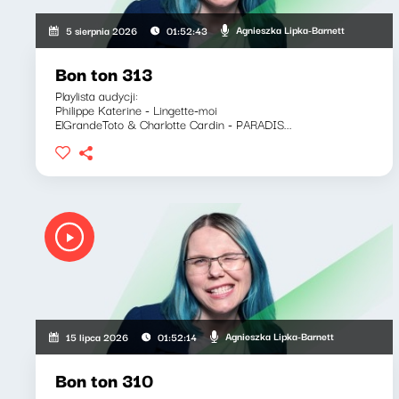
Agnieszka Lipka-Barnett
5 sierpnia 2026
01:52:43
Bon ton 313
Playlista audycji:
Philippe Katerine - Lingette-moi
ElGrandeToto & Charlotte Cardin - PARADIS...
Agnieszka Lipka-Barnett
15 lipca 2026
01:52:14
Bon ton 310