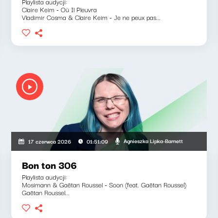
Playlista audycji:
Claire Keim - Où Il Pleuvra
Vladimir Cosma & Claire Keim - Je ne peux pas...
Agnieszka Lipka-Barnett
17 czerwca 2026
01:51:09
Bon ton 306
Playlista audycji:
Mosimann & Gaëtan Roussel - Soon (feat. Gaëtan Roussel)
Gaëtan Roussel...