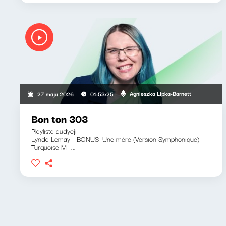
Agnieszka Lipka-Barnett
27 maja 2026
01:53:25
Bon ton 303
Playlista audycji:
Lynda Lemay - BONUS: Une mère (Version Symphonique)
Turquoise M -...