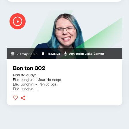
Agnieszka Lipka-Barnett
20 maja 2026
01:53:50
Bon ton 302
Platlista audycji:
Elsa Lunghini - Jour de neige
Elsa Lunghini - T'en va pas
Elsa Lunghini -...