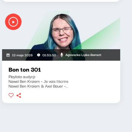
Agnieszka Lipka-Barnett
13 maja 2026
01:53:50
Bon ton 301
Playlista audycji:
Nawel Ben Kraiem - Je vais t'écrire
Nawel Ben Kraiem & Axel Bauer -...