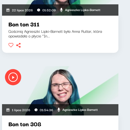
Agnieszka Lipka-Barnett
22 lipca 2026
01:52:09
Bon ton 311
Gościnią Agnieszki Lipki-Barnett była Anna Ruttar, która
opowiadała o płycie “In...
Agnieszka Lipka-Barnett
1 lipca 2026
01:54:36
Bon ton 308