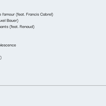
 l’amour (feat. Francis Cabrel)
Axel Bauer)
sants (feat. Renaud)
dolescence
)