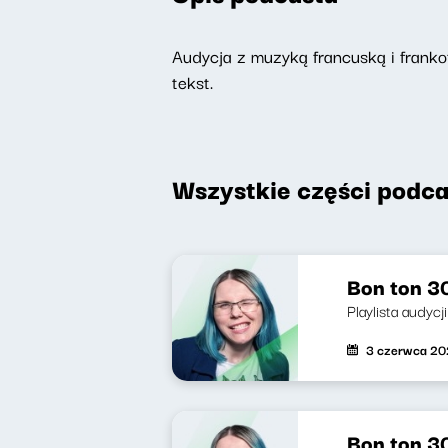
Audycja z muzyką francuską i frankof
tekst.
Wszystkie części podca
Bon ton 30
Playlista audycji
3 czerwca 2
Bon ton 3