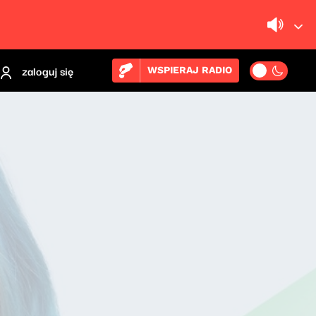
zaloguj się
WSPIERAJ RADIO