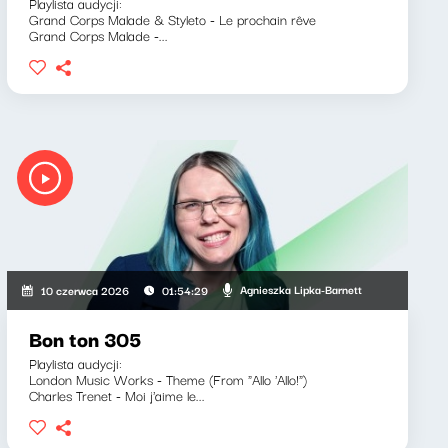
Playlista audycji:
Grand Corps Malade & Styleto - Le prochain rêve
Grand Corps Malade -...
Agnieszka Lipka-Barnett
10 czerwca 2026
01:54:29
Bon ton 305
Playlista audycji:
London Music Works - Theme (From "Allo 'Allo!")
Charles Trenet - Moi j'aime le...