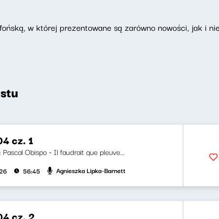
ońską, w której prezentowane są zarówno nowości, jak i nie
stu
4 cz. 1
: Pascal Obispo - Il faudrait que pleuve...
Agnieszka Lipka-Barnett
026
56:45
04 cz. 2