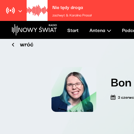
Nie tędy droga
zachwyt & Karolina Prasał
Start
Antena
Podc
wróć
Bon
3 czerw