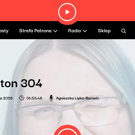
asty
Strefa Patrona
Radio
Sklep
 ton 304
ca 2026
01:53:46
Agnieszka Lipka-Barnett