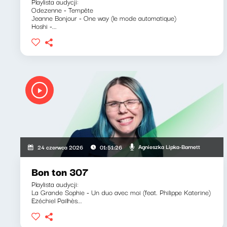
Playlista audycji:
Odezenne - Tempête
Jeanne Bonjour - One way (le mode automatique)
Hoshi -...
Agnieszka Lipka-Barnett
24 czerwca 2026
01:51:26
Bon ton 307
Playlista audycji:
La Grande Sophie - Un duo avec moi (feat. Philippe Katerine)
Ezéchiel Pailhès...